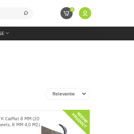
0
GE

Relevantie
N
I
E
U
W
R
O
D
U
C
P
T
K CaiMat 8 MM (20
eets, 8 MM 4,0 M2)