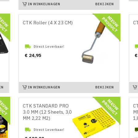
IN WINKELWAGEN
BEKIJKEN
N
I
E
U
W
R
O
D
U
C
N
I
E
U
W
R
O
D
U
C
P
T
P
T
CTK Roller (4 X 23 CM)
CT

Direct Leverbaar!
Prijs
Pr
€ 24,95
€
IN WINKELWAGEN
EN
BEKIJKEN
N
I
E
U
W
R
O
D
U
C
N
I
E
U
W
R
O
D
U
C
P
T
P
T
CTK STANDARD PRO
C
3.0 MM (12 Sheets, 3,0
MM
MM 2,22 M2)
1,

Direct Leverbaar!