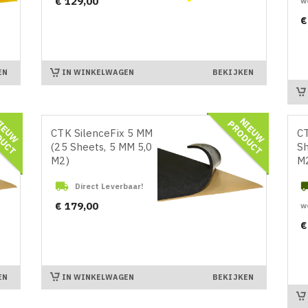
Prijs
€ 129,00
w
Pr
€
IN WINKELWAGEN
EN
BEKIJKEN
N
I
E
U
W
R
O
D
U
C
N
I
E
U
W
R
O
D
U
C
P
T
P
T
CTK SilenceFix 5 MM
CT
(25 Sheets, 5 MM 5,0
Sh
M2)
M

Direct Leverbaar!
Prijs
€ 179,00
w
Pr
€
IN WINKELWAGEN
EN
BEKIJKEN