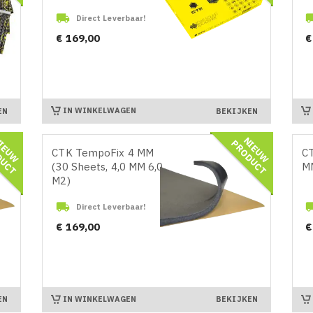

Direct Leverbaar!
Prijs
Pr
€ 169,00
€
IN WINKELWAGEN
EN
BEKIJKEN
N
I
E
U
W
R
O
D
U
C
N
I
E
U
W
R
O
D
U
C
P
T
P
T
CTK TempoFix 4 MM
CT
(30 Sheets, 4,0 MM 6,0
MM
M2)

Direct Leverbaar!
Prijs
Pr
€ 169,00
€
IN WINKELWAGEN
EN
BEKIJKEN