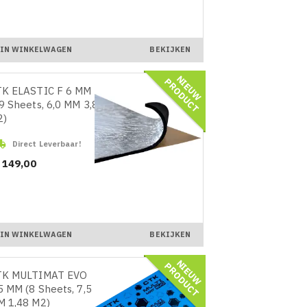
IN WINKELWAGEN
BEKIJKEN
N
I
E
U
W
R
O
D
U
C
P
T
TK ELASTIC F 6 MM
9 Sheets, 6,0 MM 3,8
2)

Direct Leverbaar!
ijs
 149,00
IN WINKELWAGEN
BEKIJKEN
N
I
E
U
W
R
O
D
U
C
P
T
TK MULTIMAT EVO
5 MM (8 Sheets, 7,5
 1,48 M2)