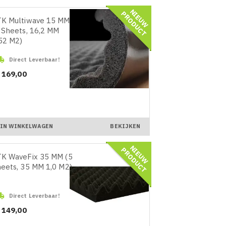
N
I
E
U
W
R
O
D
U
C
P
T
K Multiwave 15 MM
 Sheets, 16,2 MM
52 M2)

Direct Leverbaar!
ijs
 169,00
IN WINKELWAGEN
BEKIJKEN
N
I
E
U
W
R
O
D
U
C
P
T
K WaveFix 35 MM (5
eets, 35 MM 1,0 M2)

Direct Leverbaar!
ijs
 149,00