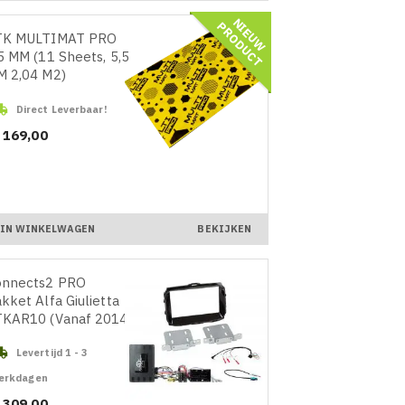
N
I
E
U
W
R
O
D
U
C
P
T
TK MULTIMAT PRO
5 MM (11 Sheets, 5,5
 2,04 M2)

Direct Leverbaar!
ijs
 169,00
IN WINKELWAGEN
BEKIJKEN
onnects2 PRO
kket Alfa Giulietta
KAR10 (Vanaf 2014)

Levertijd 1 - 3
erkdagen
ijs
 309,00