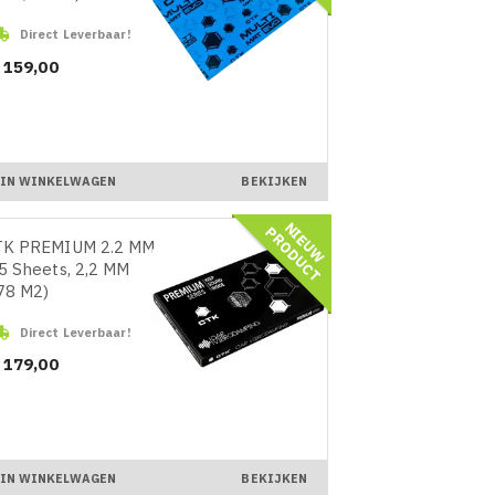

Direct Leverbaar!
ijs
 159,00
IN WINKELWAGEN
BEKIJKEN
N
I
E
U
W
R
O
D
U
C
P
T
TK PREMIUM 2.2 MM
5 Sheets, 2,2 MM
78 M2)

Direct Leverbaar!
ijs
 179,00
IN WINKELWAGEN
BEKIJKEN