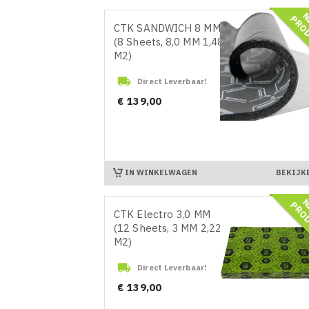
CTK SANDWICH 8 MM
(8 Sheets, 8,0 MM 1,48
M2)

Direct Leverbaar!
Prijs
€ 139,00
IN WINKELWAGEN
BEKIJK
CTK Electro 3,0 MM
(12 Sheets, 3 MM 2,22
M2)

Direct Leverbaar!
Prijs
€ 139,00