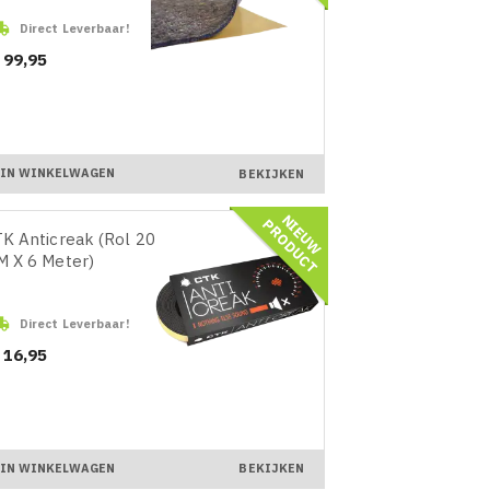

Direct Leverbaar!
ijs
 99,95
IN WINKELWAGEN
BEKIJKEN
N
I
E
U
W
R
O
D
U
C
P
T
K Anticreak (Rol 20
 X 6 Meter)

Direct Leverbaar!
ijs
 16,95
IN WINKELWAGEN
BEKIJKEN