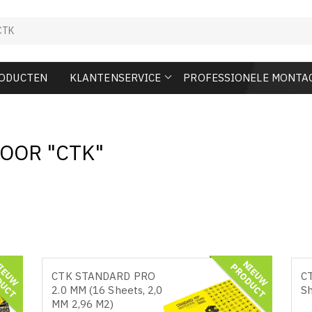
RODUCTEN
KLANTENSERVICE
PROFESSIONELE MONTA
OOR "CTK"
N
I
E
U
W
R
O
D
U
C
N
I
E
U
W
R
O
D
U
C
P
T
P
T
CTK STANDARD PRO
CT
2.0 MM (16 Sheets, 2,0
Sh
MM 2,96 M2)