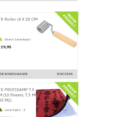
N
I
E
U
W
R
O
D
U
C
P
T
K Roller (4 X 18 CM)

Direct Leverbaar!
ijs
 19,95
IN WINKELWAGEN
BEKIJKEN
N
I
E
U
W
R
O
D
U
C
P
T
TK PROFIDAMP 7.5
 (10 Sheets, 7,5 MM
85 M2)

Levertijd 1 - 3