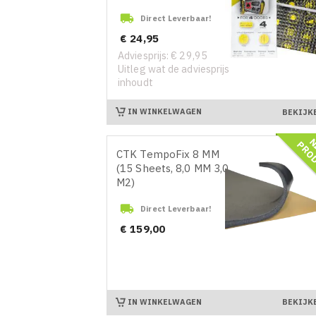

Direct Leverbaar!
Prijs
€ 24,95
Adviesprijs: € 29,95
Uitleg wat de adviesprijs
inhoudt
IN WINKELWAGEN
BEKIJK
CTK TempoFix 8 MM
(15 Sheets, 8,0 MM 3,0
M2)

Direct Leverbaar!
Prijs
€ 159,00
IN WINKELWAGEN
BEKIJK