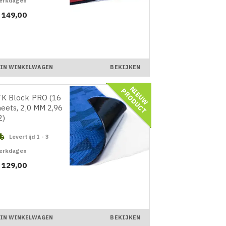
erkdagen
ijs
 149,00
IN WINKELWAGEN
BEKIJKEN
N
I
E
U
W
R
O
D
U
C
P
T
K Block PRO (16
eets, 2,0 MM 2,96
2)

Levertijd 1 - 3
erkdagen
ijs
 129,00
IN WINKELWAGEN
BEKIJKEN