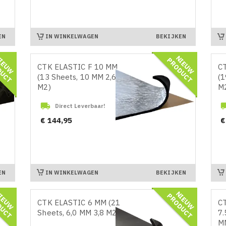
IN WINKELWAGEN
EN
BEKIJKEN
N
I
E
U
W
R
O
D
U
C
N
I
E
U
W
R
O
D
U
C
P
T
P
T
CTK ELASTIC F 10 MM
C
(13 Sheets, 10 MM 2,6
(1
M2)
M

Direct Leverbaar!
Prijs
Pr
€ 144,95
€
IN WINKELWAGEN
EN
BEKIJKEN
N
I
E
U
W
R
O
D
U
C
N
I
E
U
W
R
O
D
U
C
P
T
P
T
CTK ELASTIC 6 MM (21
C
Sheets, 6,0 MM 3,8 M2)
7.
MM