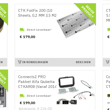
N
I
E
U
W
R
O
D
U
C
N
I
E
U
W
R
O
D
U
C
P
T
P
T
CTK FoilFix 200 (10
C
Sheets, 0,2 MM 3,5 M2)
5.
MM

Direct Leverbaar!
Prijs
Pr
€ 179,00
€
IN WINKELWAGEN
EN
BEKIJKEN
N
I
E
U
W
R
O
D
U
C
P
T
Connects2 PRO
C
Pakket Alfa Giulietta
Pa
CTKAR08 (Vanaf 2014)
CT

Direct Leverbaar!
Prijs
€ 199,00
w
Adviesprijs: € 226,00
Pr
€