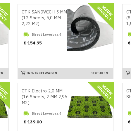
N
I
E
U
W
R
O
D
U
C
N
I
E
U
W
R
O
D
U
C
P
T
P
T
CTK SANDWICH 5 MM
CT
(12 Sheets, 5,0 MM
(8
2,22 M2)
1,

Direct Leverbaar!
Prijs
Pr
€ 154,95
€
IN WINKELWAGEN
EN
BEKIJKEN
N
I
E
U
W
R
O
D
U
C
N
I
E
U
W
R
O
D
U
C
P
T
P
T
CTK Electro 2,0 MM
CT
(16 Sheets, 2 MM 2,96
Sh
M2)

Direct Leverbaar!
Prijs
Pr
€ 139,00
€