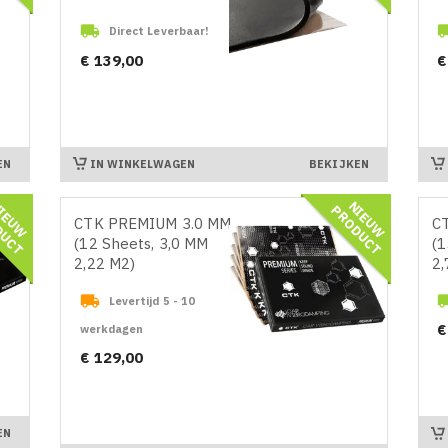

Direct Leverbaar!
Prijs
Pr
€ 139,00
€
IN WINKELWAGEN
EN
BEKIJKEN
N
I
E
U
W
R
O
D
U
C
N
I
E
U
W
R
O
D
U
C
P
T
P
T
CTK PREMIUM 3.0 MM
C
(12 Sheets, 3,0 MM
(1
2,22 M2)
2,

Levertijd 5 - 10
Pr
€
werkdagen
Prijs
€ 129,00
EN