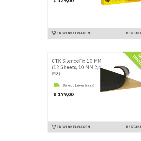
Prijs
€ 129,00
IN WINKELWAGEN
BEKIJK
CTK SilenceFix 10 MM
(12 Sheets, 10 MM 2,4
M2)

Direct Leverbaar!
Prijs
€ 179,00
IN WINKELWAGEN
BEKIJK