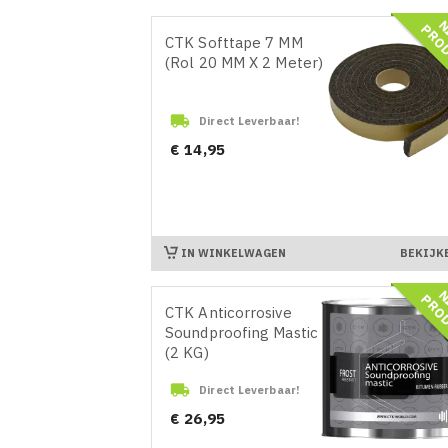
CTK Softtape 7 MM
(Rol 20 MM X 2 Meter)

Direct Leverbaar!
Prijs
€ 14,95
IN WINKELWAGEN
BEKIJK
CTK Anticorrosive
Soundproofing Mastic
(2 KG)

Direct Leverbaar!
Prijs
€ 26,95