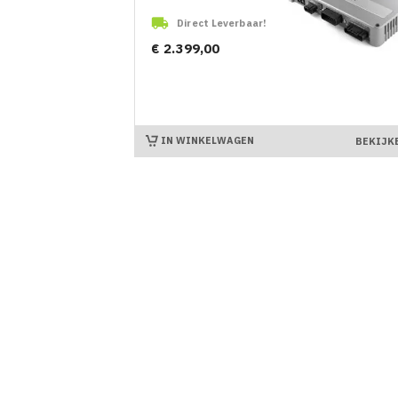

Direct Leverbaar!
Prijs
€ 2.399,00
IN WINKELWAGEN
BEKIJK