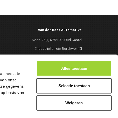
Van der Boor Automotive
Neon 25Q, 4751 XA Oud Gastel
Industrieterrein Borchwerf II
Roosendaal
0165-513427

Alles toestaan
al media te
info@mbcaraudio.nl

 van onze
Selectie toestaan
deze gegevens
 op basis van
Weigeren