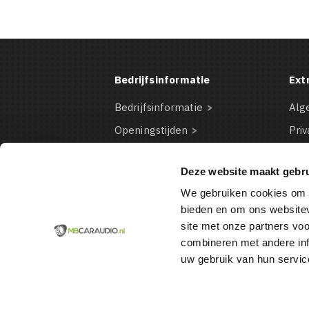
Bedrijfsinformatie
Ext
Bedrijfsinformatie
Alg
Openingstijden
Priv
Contact Informatie
Dis
Deze website maakt gebru
Bestelinformatie
Coo
We gebruiken cookies om c
Betaalmogelijkheden
VD
bieden en om ons websitev
site met onze partners vo
combineren met andere inf
uw gebruik van hun servic
© 2026 VAN DER BOOR AUTOMOTIVE