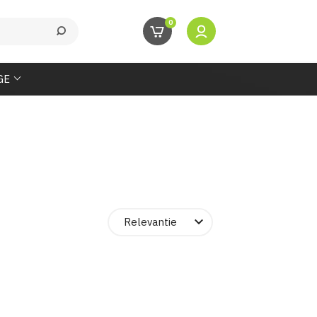
0
GE

Relevantie