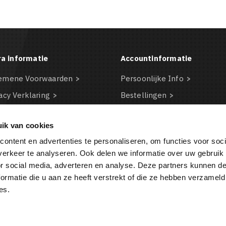
ra informatie
Accountinformatie
emene Voorwaarden
Persoonlijke Info
acy Verklaring
Bestellingen
claimer
Creditnota's
ik van cookies
kie beleid
Adressen
ontent en advertenties te personaliseren, om functies voor soci
BA
Waardebonnen
erkeer te analyseren. Ook delen we informatie over uw gebruik
or social media, adverteren en analyse. Deze partners kunnen 
ormatie die u aan ze heeft verstrekt of die ze hebben verzameld
BESTELLING ANNULEREN
es.