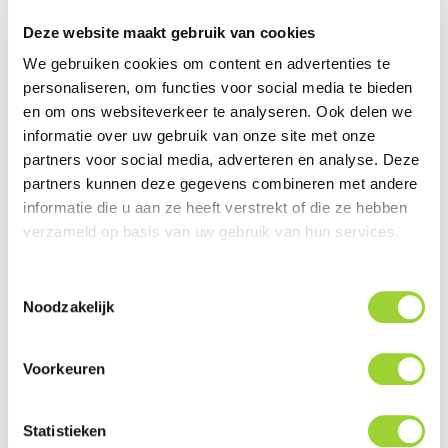
Deze website maakt gebruik van cookies
Servicegericht met kwaliteit boven kwantiteit
We gebruiken cookies om content en advertenties te
Internationaal verzonden met DHL en PostNL
personaliseren, om functies voor social media te bieden
en om ons websiteverkeer te analyseren. Ook delen we
Deskundig advies, telefonisch en per e-mail
informatie over uw gebruik van onze site met onze
Professionele montage mogelijk
partners voor social media, adverteren en analyse. Deze
partners kunnen deze gegevens combineren met andere
Gemiddelde klantbeoordeling van 9,5 / 10
informatie die u aan ze heeft verstrekt of die ze hebben
verzameld op basis van uw gebruik van hun services.
INFORMATIE

Toestemmingsselectie
Noodzakelijk
De producten van ACV worden ontwikkeld en
geproduceerd in Duitsland, dit gebeurt volledig in eigen
Voorkeuren
fabricage. ACV besteed veel aandacht aan ontwikkeling,
de afwerking en de kwaliteit van het product, wat
resulteert in hoogwaardige kwaliteit Autospecifieke,
Statistieken