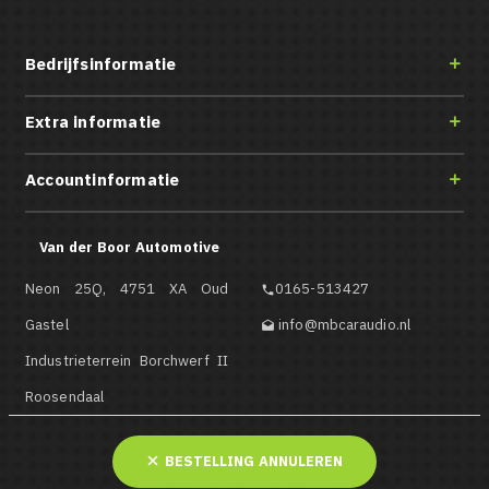
Bedrijfsinformatie

Extra informatie

Accountinformatie

Van der Boor Automotive
Neon 25Q, 4751 XA Oud
0165-513427

Gastel
info@mbcaraudio.nl

Industrieterrein Borchwerf II
Roosendaal
BESTELLING ANNULEREN