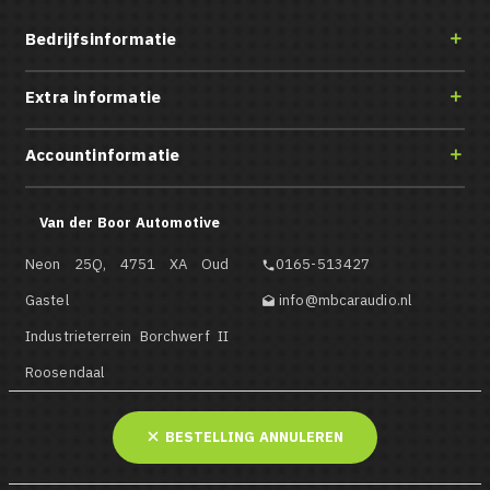
Bedrijfsinformatie

Extra informatie

Accountinformatie

Van der Boor Automotive
Neon 25Q, 4751 XA Oud
0165-513427

Gastel
info@mbcaraudio.nl

Industrieterrein Borchwerf II
Roosendaal
BESTELLING ANNULEREN