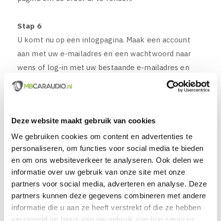
Stap 6
U komt nu op een inlogpagina. Maak een account
aan met uw e-mailadres en een wachtwoord naar
wens of log-in met uw bestaande e-mailadres en
wachtwoord als u reeds eerder heeft besteld.
Besteld u voor het eerst, maak dan snel en
eenvoudig een account aan en vul uw naam en
Deze website maakt gebruik van cookies
adresgegevens in. Deze gegevens hebben wij nodig
om uw order te kunnen verwerken. Deze gegevens
We gebruiken cookies om content en advertenties te
personaliseren, om functies voor social media te bieden
hoeft u slechts één keer in te geven. In Uw Account
en om ons websiteverkeer te analyseren. Ook delen we
kunt u altijd wijzigingen doorvoeren en uw
informatie over uw gebruik van onze site met onze
bestellingen volgen en facturen opnieuw uitdraaien.
partners voor social media, adverteren en analyse. Deze
partners kunnen deze gegevens combineren met andere
Stap 7
informatie die u aan ze heeft verstrekt of die ze hebben
Daarna kunt u eenvoudig uw order afwerken door
verzameld op basis van uw gebruik van hun services.