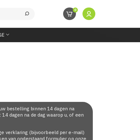
0
GE
uw bestelling binnen 14 dagen na
t 14 dagen na de dag waarop u, of een
 verklaring (bijvoorbeeld per e-mail)
aken van onderstaand formulier op onze