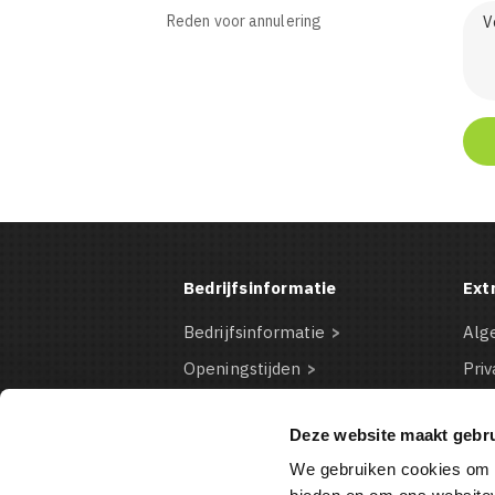
Reden voor annulering
Bedrijfsinformatie
Ext
Bedrijfsinformatie
Alg
Openingstijden
Priv
Contact Informatie
Dis
Deze website maakt gebru
Bestelinformatie
Coo
We gebruiken cookies om c
Betaalmogelijkheden
VD