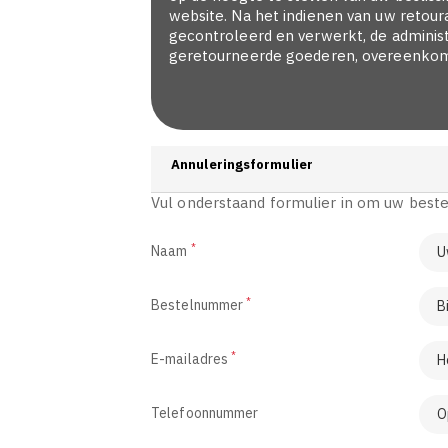
website. Na het indienen van uw retou
gecontroleerd en verwerkt, de administ
geretourneerde goederen, overeenkoms
Annuleringsformulier
Vul onderstaand formulier in om uw bestel
*
Naam
*
Bestelnummer
*
E-mailadres
Telefoonnummer