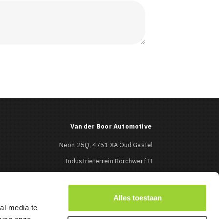
Van der Boor Automotive
Neon 25Q, 4751 XA Oud Gastel
Industrieterrein Borchwerf II
Roosendaal
0165-513427

Alles toestaan
al media te
info@mbcaraudio.nl
