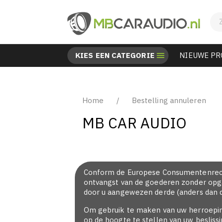
KIES EEN CATEGORIE

NIEUWE P
Home
Bestelling annuleren
MB CAR AUDIO
Conform de Europese Consumentenrecht
ontvangst van de goederen zonder opga
door u aangewezen derde (anders dan de 
Om gebruik te maken van uw herroepings
op de hoogte te stellen van uw beslis