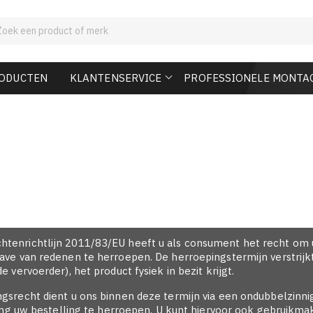
RODUCTEN
KLANTENSERVICE
PROFESSIONELE MONTA
enrichtlijn 2011/83/EU heeft u als consument het recht om 
ve van redenen te herroepen. De herroepingstermijn verstrijk
vervoerder), het product fysiek in bezit krijgt.
recht dient u ons binnen deze termijn via een ondubbelzinnige
sing uw bestelling te herroepen. U kunt hiervoor ook gebruikm