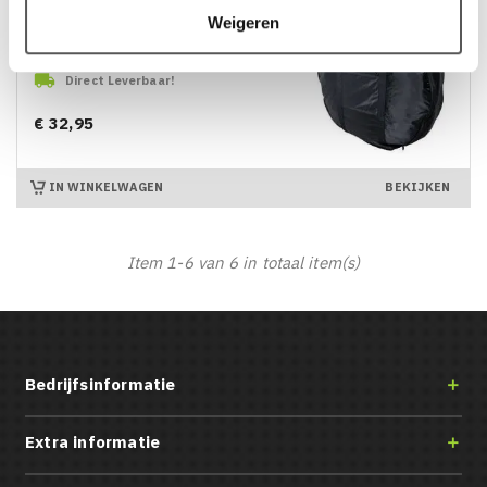
Weigeren

Direct Leverbaar!
€ 32,95
Prijs
IN WINKELWAGEN
BEKIJKEN
Item 1-6 van 6 in totaal item(s)
Bedrijfsinformatie

Extra informatie
