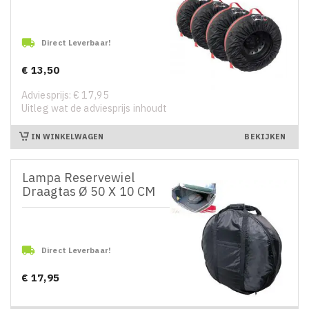

Direct Leverbaar!
€ 13,50
Prijs
Adviesprijs: € 17,95
Uitleg wat de adviesprijs inhoudt
IN WINKELWAGEN
BEKIJKEN
Lampa Reservewiel
Draagtas Ø 50 X 10 CM

Direct Leverbaar!
€ 17,95
Prijs