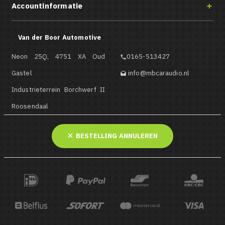
Accountinformatie

Van der Boor Automotive
Neon 25Q, 4751 XA Oud
0165-513427

Gastel
info@mbcaraudio.nl

Industrieterrein Borchwerf II
Roosendaal
BESTELLING ANNULEREN