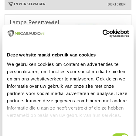
IN WINKELWAGEN
BEKIJKEN
Lampa Reservewiel
Draagtas Ø 58 X 10 CM

Deze website maakt gebruik van cookies
Direct Leverbaar!
We gebruiken cookies om content en advertenties te
€ 26,95
Prijs
personaliseren, om functies voor social media te bieden
en om ons websiteverkeer te analyseren. Ook delen we
IN WINKELWAGEN
BEKIJKEN
informatie over uw gebruik van onze site met onze
partners voor social media, adverteren en analyse. Deze
partners kunnen deze gegevens combineren met andere
Lampa Reservewiel
Draagtas Ø 58 X 20 CM
informatie die u aan ze heeft verstrekt of die ze hebben
verzameld op basis van uw gebruik van hun services.
Toestemmingsselectie

Direct Leverbaar!