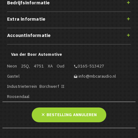
Bedrijfsinformatie

Extra informatie

Accountinformatie

Van der Boor Automotive
Neon 25Q, 4751 XA Oud
0165-513427

Gastel
info@mbcaraudio.nl

Industrieterrein Borchwerf II
Roosendaal
BESTELLING ANNULEREN