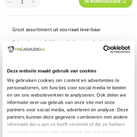
IN WINKELWAGEN
Groot assortiment uit voorraad leverbaar
Actueel en veelzijdig aanbod van producten
Officieel en erkende merkdealer
Gratis verzending vanaf € 99,00 euro (NL)
Deze website maakt gebruik van cookies
Servicegericht met kwaliteit boven kwantiteit
We gebruiken cookies om content en advertenties te
personaliseren, om functies voor social media te bieden
Internationaal verzonden met DHL en PostNL
en om ons websiteverkeer te analyseren. Ook delen we
informatie over uw gebruik van onze site met onze
Deskundig advies, telefonisch en per e-mail
partners voor social media, adverteren en analyse. Deze
Professionele montage mogelijk
partners kunnen deze gegevens combineren met andere
informatie die u aan ze heeft verstrekt of die ze hebben
Gemiddelde klantbeoordeling van 9,5 / 10
verzameld op basis van uw gebruik van hun services.