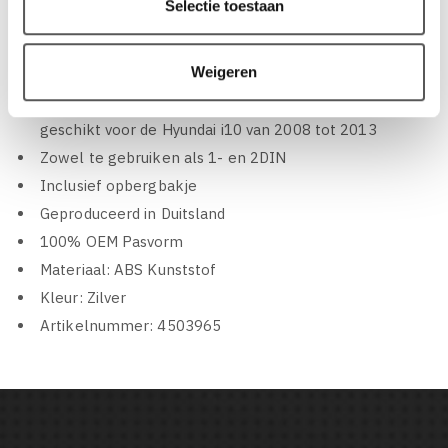
KENMERKEN VAN BSL 1DIN/2DIN
Selectie toestaan
INBOUWFRAME HYUNDAI I10 (VANAF
2008 - 2013) (002):
Weigeren
BSL 1DIN/2DIN Inbouwframe Hyundai i10 (002),
geschikt voor de Hyundai i10 van 2008 tot 2013
Zowel te gebruiken als 1- en 2DIN
Inclusief opbergbakje
Geproduceerd in Duitsland
100% OEM Pasvorm
Materiaal: ABS Kunststof
Kleur: Zilver
Artikelnummer: 4503965