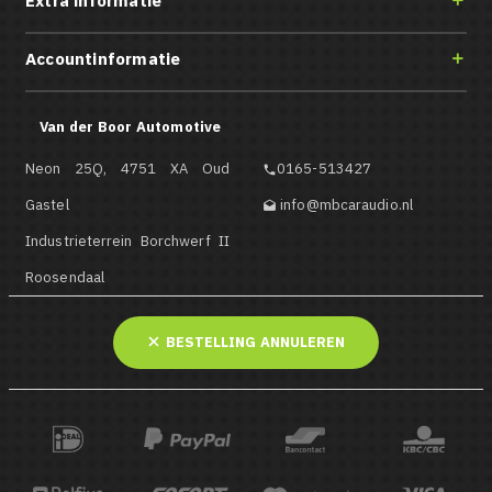
Extra informatie

Accountinformatie

Van der Boor Automotive
Neon 25Q, 4751 XA Oud
0165-513427

Gastel
info@mbcaraudio.nl

Industrieterrein Borchwerf II
Roosendaal
BESTELLING ANNULEREN