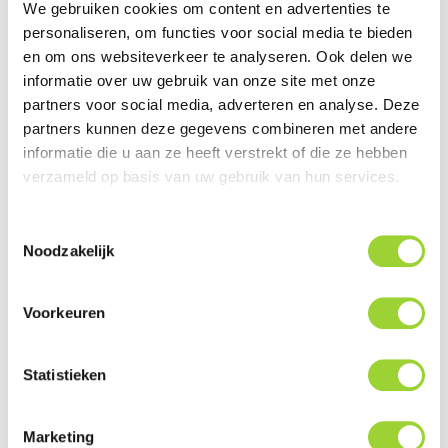
dan niet geholpen! Wij bieden u een officieel geregistreerd
We gebruiken cookies om content en advertenties te
product aan voor een zo scherp mogelijke prijs inclusief
personaliseren, om functies voor social media te bieden
en om ons websiteverkeer te analyseren. Ook delen we
onze services en ondersteuning en kunnen het product of
informatie over uw gebruik van onze site met onze
het gehele systeem wel professioneel voor u monteren.
partners voor social media, adverteren en analyse. Deze
partners kunnen deze gegevens combineren met andere
informatie die u aan ze heeft verstrekt of die ze hebben
KENMERKEN VAN KENWOOD
verzameld op basis van uw gebruik van hun services.
DNX5190DABS:
Toestemmingsselectie
Kenwood DNX5190DABS, 2DIN 6,8" Inch Navigatie /
Noodzakelijk
Multimedia headunit uit de DNX serie
6.8" WVGA Clear Resistive Touch Screen Panel
Voorkeuren
Vast front met LED achtergrond verlichting (kleur naar
wens instelbaar)
Statistieken
Instelmogelijkheden voor helderheid | kleur | contrast
Instelbare dimmer voor het display ( auto | aan | uit )
Electronisch instelbare kijkhoek van 0 - 20°
Marketing