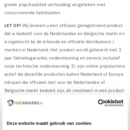
goede prijs/kwaliteit verhouding vergeleken met
concurrerende fabrikanten.
LET OP!
Wij leveren u een officieel geregistreerd product
dat is bedoelt voor de Nederlandse en Belgische markt en
is ingekocht bij de erkende en officiële distributeurs /
merken in Nederland. Het product wordt geleverd met 3
jaar fabrieksgarantie, ondersteuning en service, inclusief
onze technische ondersteuning. Er zijn online prijsstunters
actief die dezelfde producten buiten Nederland of Europa
inkopen die officieel niet voor de Nederlandse of
Belgische markt bedoelt zijn, dit resulteert in een product
die iets voordeliger is maar die niet te registeren is voor
een verlengde garantie, een firmware of kaartupdate en
waarvoor geen ondersteuning vanuit het merk of een
technische reparatie dienst kan worden verleend, u wordt
Deze website maakt gebruik van cookies