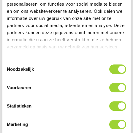
personaliseren, om functies voor social media te bieden
Impedantie: 4 OHM
en om ons websiteverkeer te analyseren. Ook delen we
Frequentiebereik: 60 Hz - 20 kHz
informatie over uw gebruik van onze site met onze
Geïntegreerde crossover: 6/18 dB/oct (4kHz)
partners voor social media, adverteren en analyse. Deze
partners kunnen deze gegevens combineren met andere
Hoge gevoeligheid, werkt ook uitstekend met een
informatie die u aan ze heeft verstrekt of die ze hebben
lage volume input
verzameld op basis van uw gebruik van hun services.
Speakers zijn voorzien van een Polyglas Conus en
geven een natuurlijke en dynamische klank
Toestemmingsselectie
Aluminium / Magnesium inverted dome tweeter,
Noodzakelijk
compact, krachtig en zuiver
Volledig pasklare speakerset, geïntegreerde
Voorkeuren
montageringen en crossovers, pasklaar voor
originele aansluitconnectoren, 100% Plug and Play!
Statistieken
Geschikt voor onderstaande merken en modellen:
Marketing
CITROËN