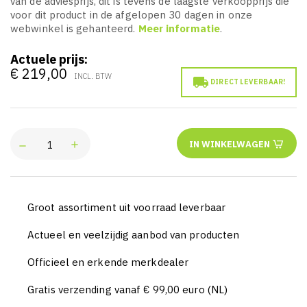
van de adviesprijs, dit is tevens de laagste verkoopprijs die
voor dit product in de afgelopen 30 dagen in onze
webwinkel is gehanteerd.
Meer informatie
.
Actuele prijs:
€ 219,00
INCL. BTW

DIRECT LEVERBAAR!
IN WINKELWAGEN
Groot assortiment uit voorraad leverbaar
Actueel en veelzijdig aanbod van producten
Officieel en erkende merkdealer
Gratis verzending vanaf € 99,00 euro (NL)