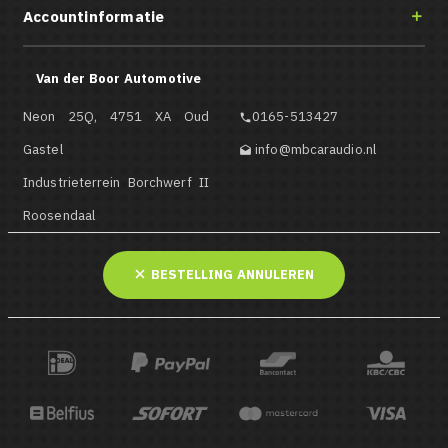
Accountinformatie

Van der Boor Automotive
Neon 25Q, 4751 XA Oud
0165-513427

Gastel
info@mbcaraudio.nl

Industrieterrein Borchwerf II
Roosendaal
BESTELLING ANNULEREN