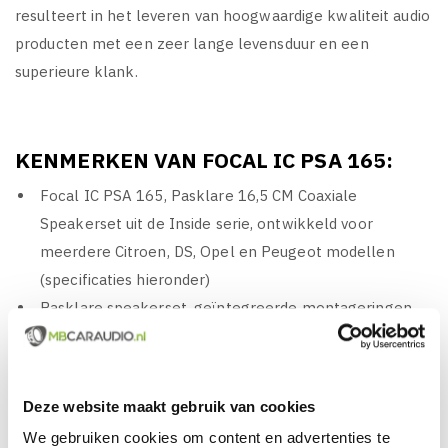
resulteert in het leveren van hoogwaardige kwaliteit audio
producten met een zeer lange levensduur en een
superieure klank.
KENMERKEN VAN FOCAL IC PSA 165:
Focal IC PSA 165, Pasklare 16,5 CM Coaxiale
Speakerset uit de Inside serie, ontwikkeld voor
meerdere Citroen, DS, Opel en Peugeot modellen
(specificaties hieronder)
Pasklare speakerset, geïntegreerde montageringen
en crossovers, pasklaar voor originele
aansluitconnectoren
Vermogen: 70 watt RMS
Deze website maakt gebruik van cookies
Vermogen: 140 watt MAX
We gebruiken cookies om content en advertenties te
Gevoeligheid: 93 dB