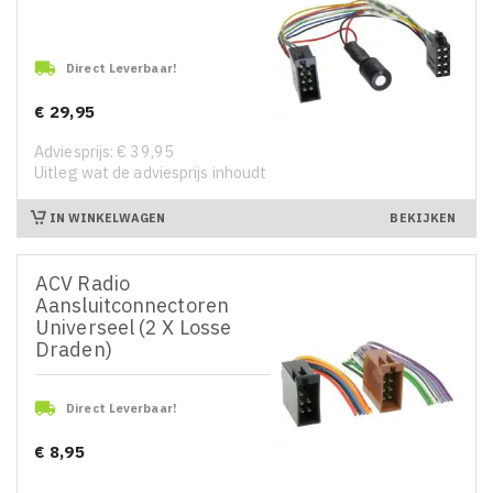

Direct Leverbaar!
€ 29,95
Prijs
Adviesprijs: € 39,95
Uitleg wat de adviesprijs inhoudt
IN WINKELWAGEN
BEKIJKEN
ACV Radio
Aansluitconnectoren
Universeel (2 X Losse
Draden)

Direct Leverbaar!
€ 8,95
Prijs