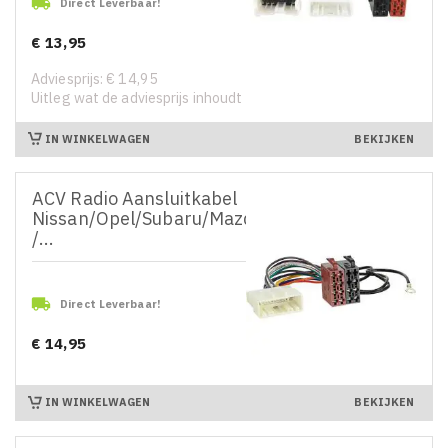

Direct Leverbaar!
€ 13,95
Prijs
Adviesprijs: € 14,95
Uitleg wat de adviesprijs inhoudt
IN WINKELWAGEN
BEKIJKEN
ACV Radio Aansluitkabel
Nissan/Opel/Subaru/Mazda
/...

Direct Leverbaar!
€ 14,95
Prijs
IN WINKELWAGEN
BEKIJKEN