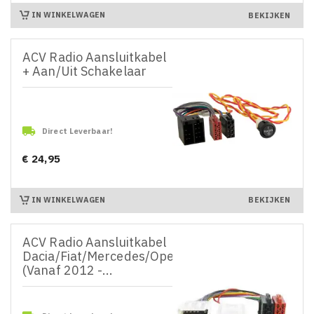
IN WINKELWAGEN
BEKIJKEN
ACV Radio Aansluitkabel
+ Aan/Uit Schakelaar

Direct Leverbaar!
€ 24,95
Prijs
IN WINKELWAGEN
BEKIJKEN
ACV Radio Aansluitkabel
Dacia/Fiat/Mercedes/Opel/Renault
(Vanaf 2012 -...