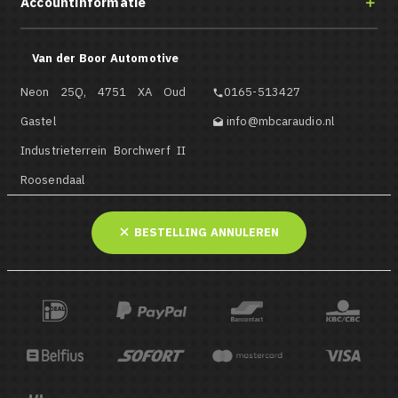
Accountinformatie

Van der Boor Automotive
Neon 25Q, 4751 XA Oud
0165-513427

Gastel
info@mbcaraudio.nl

Industrieterrein Borchwerf II
Roosendaal
BESTELLING ANNULEREN