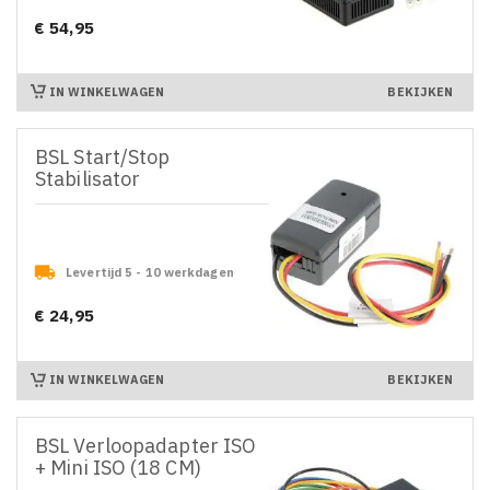
€ 54,95
Prijs
IN WINKELWAGEN
BEKIJKEN
BSL Start/Stop
Stabilisator

Levertijd 5 - 10 werkdagen
€ 24,95
Prijs
IN WINKELWAGEN
BEKIJKEN
BSL Verloopadapter ISO
+ Mini ISO (18 CM)