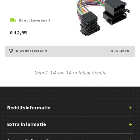

Direct Leverbaar!
€ 12,95
Prijs
IN WINKELWAGEN
BEKIJKEN
Item 1-14 van 14 in totaal item(s)
Bedrijfsinformatie

Extra informatie
