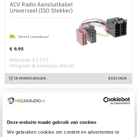
ACV Radio Aansluitkabel
Universeel (ISO Stekker)

Direct Leverbaar!
€ 9,95
Prijs
Adviesprijs: € 12,95
Uitleg wat de adviesprijs inhoudt
IN WINKELWAGEN
BEKIJKEN
ACV Radio Aansluitkabel
Universeel (Losse
Draden)
Deze website maakt gebruik van cookies

Direct Leverbaar!
We gebruiken cookies om content en advertenties te