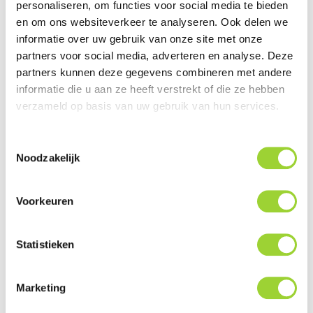
personaliseren, om functies voor social media te bieden
€ 8,95
Prijs
en om ons websiteverkeer te analyseren. Ook delen we
informatie over uw gebruik van onze site met onze
IN WINKELWAGEN
BEKIJKEN
partners voor social media, adverteren en analyse. Deze
partners kunnen deze gegevens combineren met andere
informatie die u aan ze heeft verstrekt of die ze hebben
ACV Radio Aansluitkabel
Universeel ISO (10 CM)
verzameld op basis van uw gebruik van hun services.
Toestemmingsselectie
Noodzakelijk

Direct Leverbaar!
€ 9,95
Prijs
Voorkeuren
IN WINKELWAGEN
BEKIJKEN
Statistieken
ACV Radio Aansluitkabel
Marketing
Universeel ISO (40 CM)