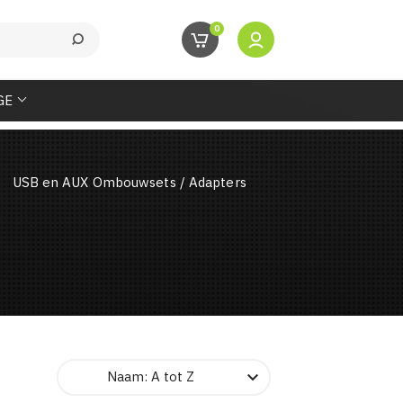
0
GE
USB en AUX Ombouwsets / Adapters

Naam: A tot Z