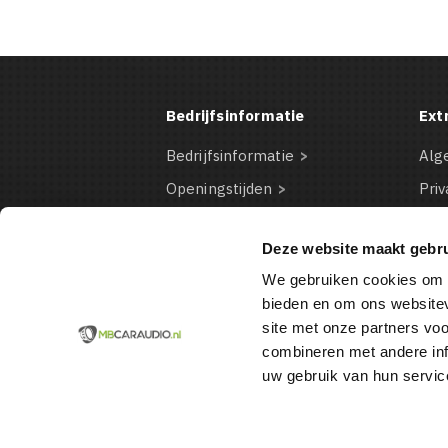
Bedrijfsinformatie
Ext
Bedrijfsinformatie
Alg
Openingstijden
Priv
Contact Informatie
Dis
Deze website maakt gebru
Bestelinformatie
Coo
We gebruiken cookies om c
Betaalmogelijkheden
VD
bieden en om ons websitev
site met onze partners vo
combineren met andere inf
uw gebruik van hun servic
© 2026 VAN DER BOOR AUTOMOTIVE