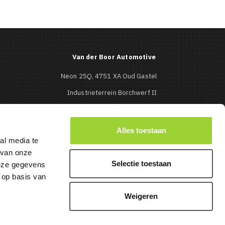
Van der Boor Automotive
Neon 25Q, 4751 XA Oud Gastel
Industrieterrein Borchwerf II
Roosendaal
0165-513427

Alles toestaan
al media te
info@mbcaraudio.nl

 van onze
Selectie toestaan
deze gegevens
 op basis van
Weigeren