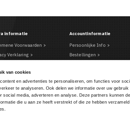
ra informatie
Accountinformatie
emene Voorwaarden
Persoonlijke Info
acy Verklaring
Bestellingen
claimer
Creditnota's
ik van cookies
kie beleid
Adressen
ontent en advertenties te personaliseren, om functies voor soci
BA
Waardebonnen
erkeer te analyseren. Ook delen we informatie over uw gebruik
or social media, adverteren en analyse. Deze partners kunnen 
ormatie die u aan ze heeft verstrekt of die ze hebben verzameld
BESTELLING ANNULEREN
es.