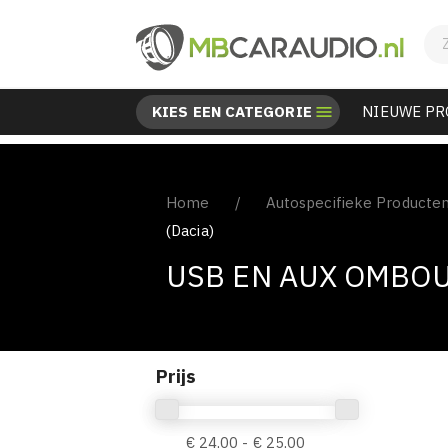
KIES EEN CATEGORIE

NIEUWE P
Home
Autospecifieke Producte
(Dacia)
USB EN AUX OMBOU
Prijs
€ 24,00 - € 25,00