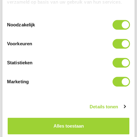
verzameld op basis van uw gebruik van hun services.
€ 49,95
Prijs
Toestemmingsselectie
Noodzakelijk
IN WINKELWAGEN
BEKIJKEN
MUSWAY MPK-HY1M6
Voorkeuren
Statistieken

Direct Leverbaar!
Marketing
€ 99,95
Prijs
Details tonen
IN WINKELWAGEN
BEKIJKEN
MUSWAY MPK14
Alles toestaan