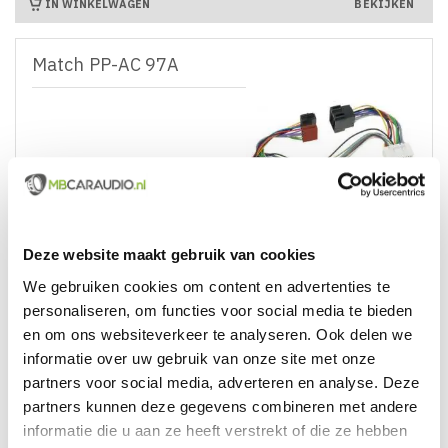
IN WINKELWAGEN
BEKIJKEN
Match PP-AC 97A

Direct Leverbaar!
€ 49,95
Prijs
Deze website maakt gebruik van cookies
IN WINKELWAGEN
BEKIJKEN
We gebruiken cookies om content en advertenties te
personaliseren, om functies voor social media te bieden
Match PP-AC 98
en om ons websiteverkeer te analyseren. Ook delen we
informatie over uw gebruik van onze site met onze
partners voor social media, adverteren en analyse. Deze
partners kunnen deze gegevens combineren met andere
informatie die u aan ze heeft verstrekt of die ze hebben

Direct Leverbaar!