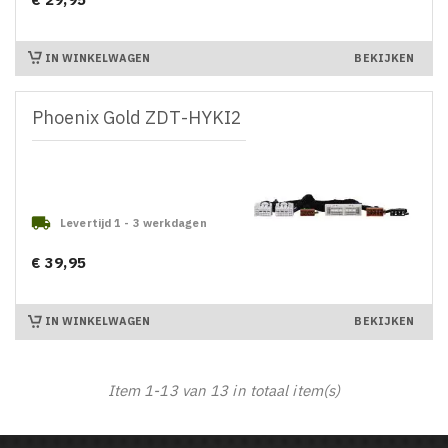
Prijs
IN WINKELWAGEN
BEKIJKEN
Phoenix Gold ZDT-HYKI2

Levertijd 1 - 3 werkdagen
€ 39,95
Prijs
IN WINKELWAGEN
BEKIJKEN
Item 1-13 van 13 in totaal item(s)