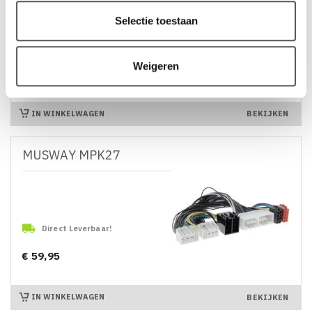
Selectie toestaan

Direct Leverbaar!
Weigeren
€ 24,95
Prijs
IN WINKELWAGEN
BEKIJKEN
MUSWAY MPK27

Direct Leverbaar!
€ 59,95
Prijs
IN WINKELWAGEN
BEKIJKEN