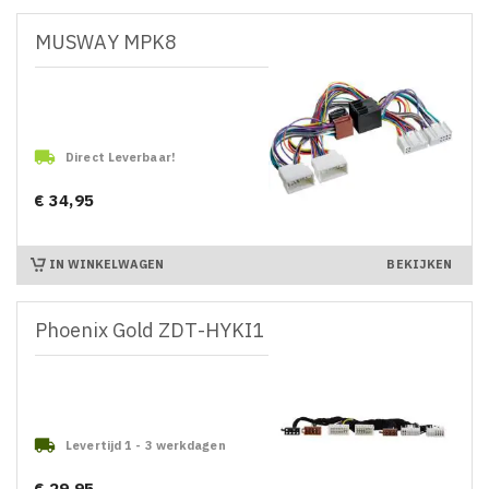
MUSWAY MPK8

Direct Leverbaar!
€ 34,95
Prijs
IN WINKELWAGEN
BEKIJKEN
Phoenix Gold ZDT-HYKI1

Levertijd 1 - 3 werkdagen
€ 29,95