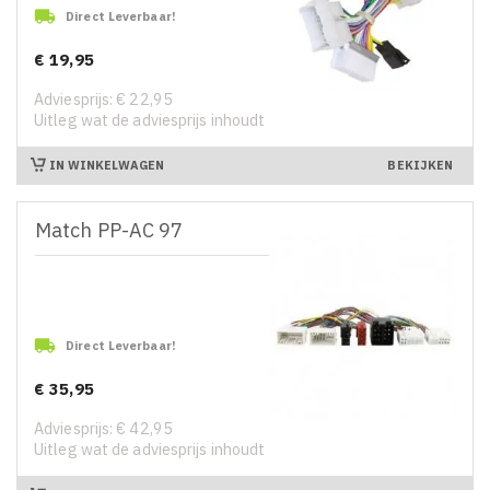

Direct Leverbaar!
€ 19,95
Prijs
Adviesprijs: € 22,95
Uitleg wat de adviesprijs inhoudt
IN WINKELWAGEN
BEKIJKEN
Match PP-AC 97

Direct Leverbaar!
€ 35,95
Prijs
Adviesprijs: € 42,95
Uitleg wat de adviesprijs inhoudt