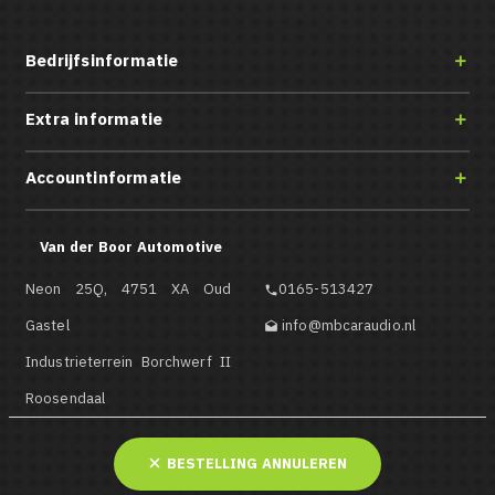
Bedrijfsinformatie

Extra informatie

Accountinformatie

Van der Boor Automotive
Neon 25Q, 4751 XA Oud
0165-513427

Gastel
info@mbcaraudio.nl

Industrieterrein Borchwerf II
Roosendaal
BESTELLING ANNULEREN