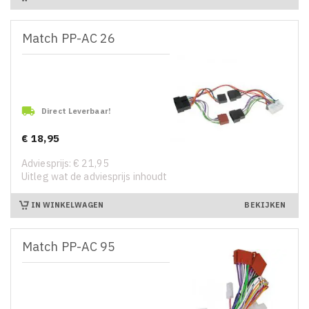
Match PP-AC 26

Direct Leverbaar!
€ 18,95
Prijs
Adviesprijs: € 21,95
Uitleg wat de adviesprijs inhoudt
IN WINKELWAGEN
BEKIJKEN
Match PP-AC 95