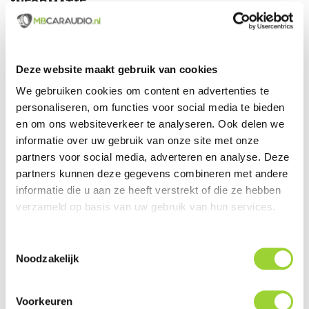
INFORMATIE

De Gateway 500S BT is de meest professionele uitvoering
van alle Dension interfaces. De Gateway 500S BT is
Deze website maakt gebruik van cookies
ontwikkeld om als audio adapter te kunnen
We gebruiken cookies om content en advertenties te
communiceren met de Media Oriented System Transport
personaliseren, om functies voor social media te bieden
en om ons websiteverkeer te analyseren. Ook delen we
Bus (MOST) of de D2D bus. Deze interface biedt een zeer
informatie over uw gebruik van onze site met onze
hoge integratie met het originele auto systeem en biedt
partners voor social media, adverteren en analyse. Deze
daarbij een professionele Parrot Bluetooth carkit
partners kunnen deze gegevens combineren met andere
geintegreerd. Bij deze Gateway 500S BT is een
informatie die u aan ze heeft verstrekt of die ze hebben
Ipod/Iphone connectiekabel meegeleverd. Bekijk
verzameld op basis van uw gebruik van hun services.
hierboven de accessoires button, welke accessoires u voor
uw voertuig nodig heeft.
Toestemmingsselectie
Noodzakelijk
KENMERKEN VAN DENSION GW52MO1
Voorkeuren