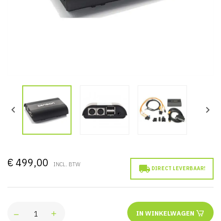


€ 499,00
INCL. BTW

DIRECT LEVERBAAR!
IN WINKELWAGEN