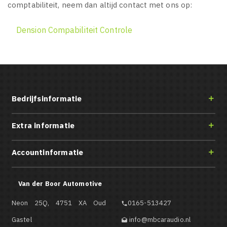
comptabiliteit, neem dan altijd contact met ons op:
Dension Compabiliteit Controle
Bedrijfsinformatie

Extra informatie

Accountinformatie

Van der Boor Automotive
Neon 25Q, 4751 XA Oud
0165-513427

Gastel
info@mbcaraudio.nl
