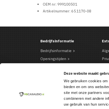
OEM nr: 999100501
Artikelnummer: 65.1170-08
Bedrijfsinformatie
Ext
Bedrijfsinformatie
Alg
Openingstijden
Priv
Contact Informatie
Dis
Deze website maakt gebru
Bestelinformatie
Coo
We gebruiken cookies om c
Betaalmogelijkheden
VD
bieden en om ons websitev
site met onze partners vo
combineren met andere inf
uw gebruik van hun servic