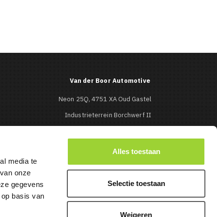
Van der Boor Automotive
Neon 25Q, 4751 XA Oud Gastel
Industrieterrein Borchwerf II
Roosendaal
0165-513427

Alles toestaan
al media te
info@mbcaraudio.nl

 van onze
Selectie toestaan
deze gegevens
 op basis van
Weigeren