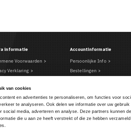
ra informatie
Accountinformatie
emene Voorwaarden
Persoonlijke Info
acy Verklaring
Bestellingen
claimer
Creditnota's
ik van cookies
kie beleid
Adressen
ontent en advertenties te personaliseren, om functies voor soci
BA
Waardebonnen
erkeer te analyseren. Ook delen we informatie over uw gebruik
or social media, adverteren en analyse. Deze partners kunnen 
ormatie die u aan ze heeft verstrekt of die ze hebben verzameld
BESTELLING ANNULEREN
es.