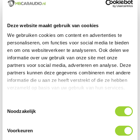
Groot assortiment uit voorraad leverbaar
Deze website maakt gebruik van cookies
We gebruiken cookies om content en advertenties te
Actueel en veelzijdig aanbod van producten
personaliseren, om functies voor social media te bieden
Officieel en erkende merkdealer
en om ons websiteverkeer te analyseren. Ook delen we
informatie over uw gebruik van onze site met onze
Gratis verzending vanaf € 99,00 euro (NL)
partners voor social media, adverteren en analyse. Deze
partners kunnen deze gegevens combineren met andere
Servicegericht met kwaliteit boven kwantiteit
informatie die u aan ze heeft verstrekt of die ze hebben
Internationaal verzonden met DHL en PostNL
verzameld op basis van uw gebruik van hun services.
Deskundig advies, telefonisch en per e-mail
Toestemmingsselectie
Noodzakelijk
Professionele montage mogelijk
Gemiddelde klantbeoordeling van 9,5 / 10
Voorkeuren