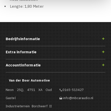
Lengte: 1,80 Meter
Bedrijfsinformatie

Extra informatie

Accountinformatie

Van der Boor Automotive
Neon 25Q, 4751 XA Oud
0165-513427

Gastel
info@mbcaraudio.nl

Industrieterrein Borchwerf II