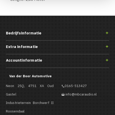
Bedrijfsinformatie

Extra informatie

Accountinformatie

Van der Boor Automotive
Neon 25Q, 4751 XA Oud
0165-513427

Gastel
info@mbcaraudio.nl

Industrieterrein Borchwerf II
Roosendaal