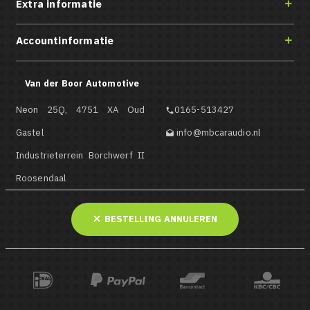
Extra informatie

Accountinformatie

Van der Boor Automotive
Neon 25Q, 4751 XA Oud
0165-513427

Gastel
info@mbcaraudio.nl

Industrieterrein Borchwerf II
Roosendaal
BESTELLING ANNULEREN