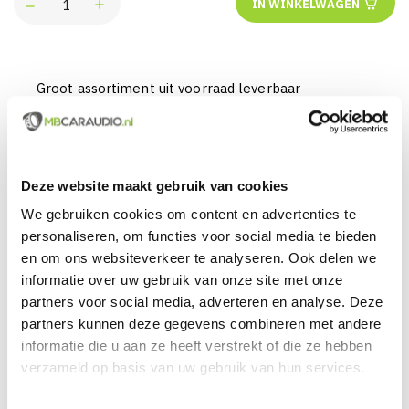
IN WINKELWAGEN
Groot assortiment uit voorraad leverbaar
Actueel en veelzijdig aanbod van producten
Officieel en erkende merkdealer
Deze website maakt gebruik van cookies
Gratis verzending vanaf € 99,00 euro (NL)
We gebruiken cookies om content en advertenties te
Servicegericht met kwaliteit boven kwantiteit
personaliseren, om functies voor social media te bieden
en om ons websiteverkeer te analyseren. Ook delen we
Internationaal verzonden met DHL en PostNL
informatie over uw gebruik van onze site met onze
partners voor social media, adverteren en analyse. Deze
Deskundig advies, telefonisch en per e-mail
partners kunnen deze gegevens combineren met andere
Professionele montage mogelijk
informatie die u aan ze heeft verstrekt of die ze hebben
verzameld op basis van uw gebruik van hun services.
Gemiddelde klantbeoordeling van 9,5 / 10