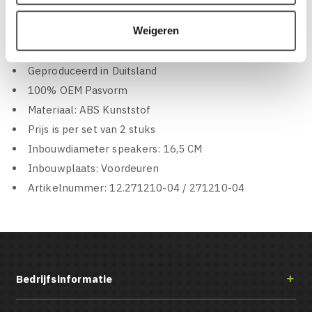
SET NISSAN MICRA (002):
Weigeren
ACV Speakerringen set geschikt voor de Nissan Micra
(K12, 2/3 deurs) van 2003 tot 2010
Geproduceerd in Duitsland
100% OEM Pasvorm
Materiaal: ABS Kunststof
Prijs is per set van 2 stuks
Inbouwdiameter speakers: 16,5 CM
Inbouwplaats: Voordeuren
Artikelnummer: 12.271210-04 / 271210-04
Bedrijfsinformatie
