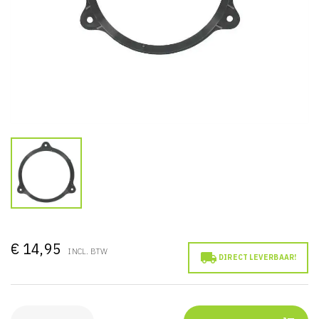
€ 14,95
INCL. BTW

DIRECT LEVERBAAR!