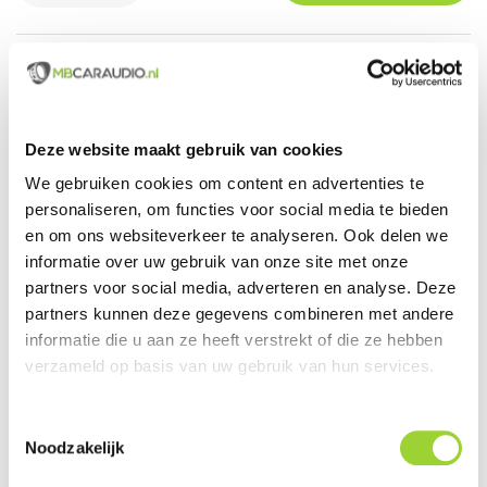
Groot assortiment uit voorraad leverbaar
Actueel en veelzijdig aanbod van producten
Deze website maakt gebruik van cookies
Officieel en erkende merkdealer
We gebruiken cookies om content en advertenties te
personaliseren, om functies voor social media te bieden
Gratis verzending vanaf € 99,00 euro (NL)
en om ons websiteverkeer te analyseren. Ook delen we
Servicegericht met kwaliteit boven kwantiteit
informatie over uw gebruik van onze site met onze
partners voor social media, adverteren en analyse. Deze
Internationaal verzonden met DHL en PostNL
partners kunnen deze gegevens combineren met andere
informatie die u aan ze heeft verstrekt of die ze hebben
Deskundig advies, telefonisch en per e-mail
verzameld op basis van uw gebruik van hun services.
Professionele montage mogelijk
Toestemmingsselectie
Gemiddelde klantbeoordeling van 9,5 / 10
Noodzakelijk