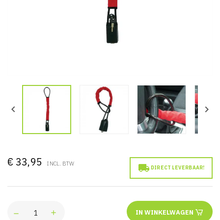


€ 33,95
INCL. BTW

DIRECT LEVERBAAR!
IN WINKELWAGEN