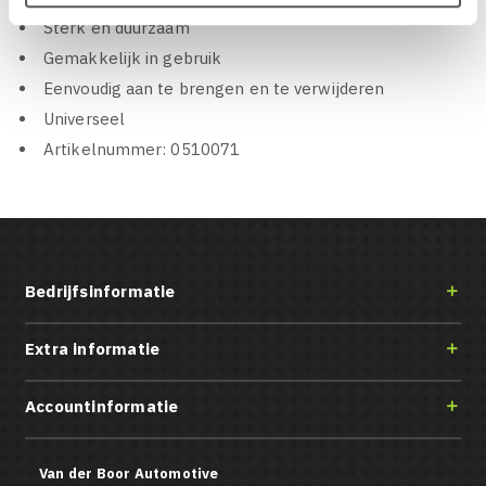
Sterk en duurzaam
Gemakkelijk in gebruik
Eenvoudig aan te brengen en te verwijderen
Universeel
Artikelnummer: 0510071
Bedrijfsinformatie

Extra informatie

Accountinformatie

Van der Boor Automotive