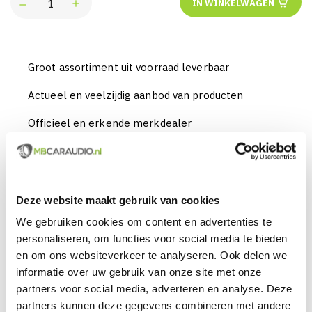
IN WINKELWAGEN
Groot assortiment uit voorraad leverbaar
Actueel en veelzijdig aanbod van producten
Officieel en erkende merkdealer
Gratis verzending vanaf € 99,00 euro (NL)
Servicegericht met kwaliteit boven kwantiteit
Deze website maakt gebruik van cookies
Internationaal verzonden met DHL en PostNL
We gebruiken cookies om content en advertenties te
Deskundig advies, telefonisch en per e-mail
personaliseren, om functies voor social media te bieden
en om ons websiteverkeer te analyseren. Ook delen we
Professionele montage mogelijk
informatie over uw gebruik van onze site met onze
partners voor social media, adverteren en analyse. Deze
Gemiddelde klantbeoordeling van 9,5 / 10
partners kunnen deze gegevens combineren met andere