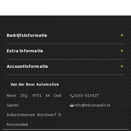
Bedrijfsinformatie

Extra informatie

Accountinformatie

Van der Boor Automotive
Neon 25Q, 4751 XA Oud
0165-513427

Gastel
info@mbcaraudio.nl

Industrieterrein Borchwerf II
Roosendaal