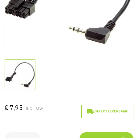
€ 7,95
INCL. BTW

DIRECT LEVERBAAR!