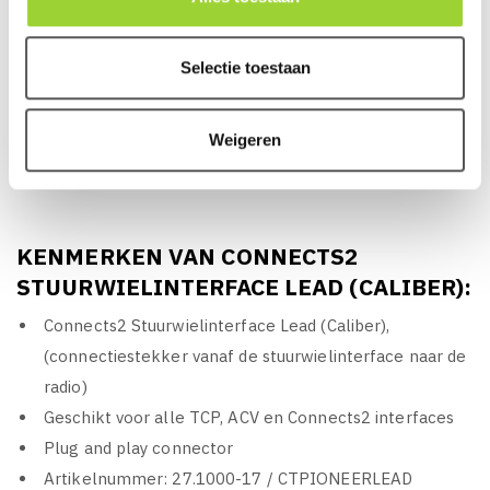
telematicatechnologie, Connects2 kan een complete en
veelzijdige oplossing bieden die specifiek is afgestemd op
het voertuig. Connects2 staat voor kwaliteit, Brits
Selectie toestaan
ontwikkelingscentrum en productiefaciliteit, Wereldwijde
verkoop- en marketingteam en distributie en een
Weigeren
uitstekende technische ondersteuning.
KENMERKEN VAN CONNECTS2
STUURWIELINTERFACE LEAD (CALIBER):
Connects2 Stuurwielinterface Lead (Caliber),
(connectiestekker vanaf de stuurwielinterface naar de
radio)
Geschikt voor alle TCP, ACV en Connects2 interfaces
Plug and play connector
Artikelnummer: 27.1000-17 / CTPIONEERLEAD