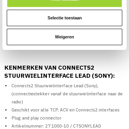
telematicatechnologie, Connects2 kan een complete en
veelzijdige oplossing bieden die specifiek is afgestemd op
het voertuig. Connects2 staat voor kwaliteit, Brits
Selectie toestaan
ontwikkelingscentrum en productiefaciliteit, Wereldwijde
verkoop- en marketingteam en distributie en een
Weigeren
uitstekende technische ondersteuning.
KENMERKEN VAN CONNECTS2
STUURWIELINTERFACE LEAD (SONY):
Connects2 Stuurwielinterface Lead (Sony),
(connectiestekker vanaf de stuurwielinterface naar de
radio)
Geschikt voor alle TCP, ACV en Connects2 interfaces
Plug and play connector
Artikelnummer: 27.1000-10 / CTSONYLEAD