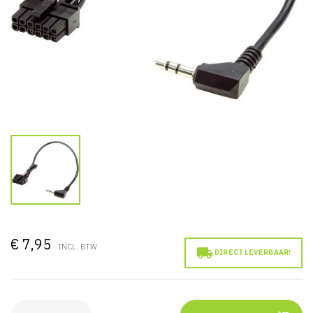
€ 7,95
INCL. BTW

DIRECT LEVERBAAR!