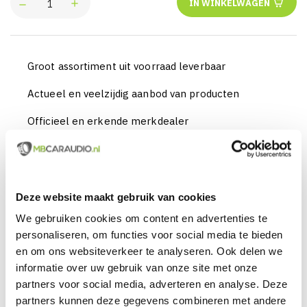
IN WINKELWAGEN
Groot assortiment uit voorraad leverbaar
Actueel en veelzijdig aanbod van producten
Officieel en erkende merkdealer
Gratis verzending vanaf € 99,00 euro (NL)
Servicegericht met kwaliteit boven kwantiteit
Deze website maakt gebruik van cookies
Internationaal verzonden met DHL en PostNL
We gebruiken cookies om content en advertenties te
Deskundig advies, telefonisch en per e-mail
personaliseren, om functies voor social media te bieden
en om ons websiteverkeer te analyseren. Ook delen we
Professionele montage mogelijk
informatie over uw gebruik van onze site met onze
partners voor social media, adverteren en analyse. Deze
Gemiddelde klantbeoordeling van 9,5 / 10
partners kunnen deze gegevens combineren met andere