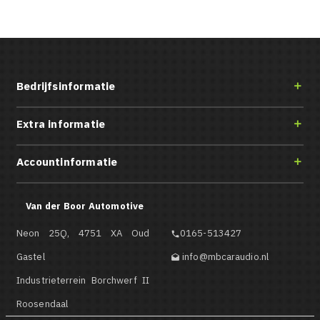
Bedrijfsinformatie

Extra informatie

Accountinformatie

Van der Boor Automotive
Neon 25Q, 4751 XA Oud
0165-513427

Gastel
info@mbcaraudio.nl

Industrieterrein Borchwerf II
Roosendaal