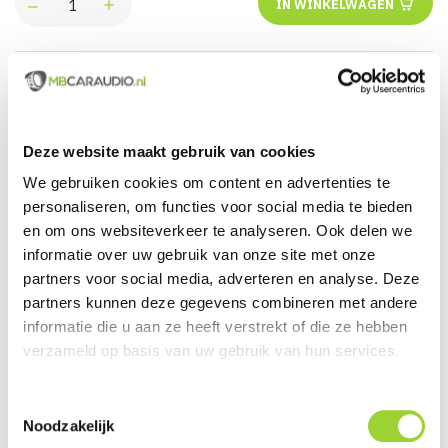
IN WINKELWAGEN
Groot assortiment uit voorraad leverbaar
Actueel en veelzijdig aanbod van producten
Deze website maakt gebruik van cookies
Officieel en erkende merkdealer
We gebruiken cookies om content en advertenties te
personaliseren, om functies voor social media te bieden
Gratis verzending vanaf € 99,00 euro (NL)
en om ons websiteverkeer te analyseren. Ook delen we
informatie over uw gebruik van onze site met onze
Servicegericht met kwaliteit boven kwantiteit
partners voor social media, adverteren en analyse. Deze
Internationaal verzonden met DHL en PostNL
partners kunnen deze gegevens combineren met andere
informatie die u aan ze heeft verstrekt of die ze hebben
Deskundig advies, telefonisch en per e-mail
verzameld op basis van uw gebruik van hun services.
Professionele montage mogelijk
Toestemmingsselectie
Gemiddelde klantbeoordeling van 9,5 / 10
Noodzakelijk