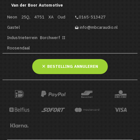
Van der Boor Automotive
Neon 25Q, 4751 XA Oud
0165-513427

Gastel
info@mbcaraudio.nl

Industrieterrein Borchwerf II
Roosendaal
BESTELLING ANNULEREN