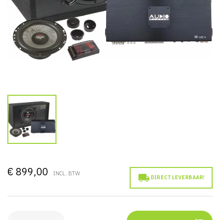
€ 899,00
INCL. BTW

DIRECT LEVERBAAR!