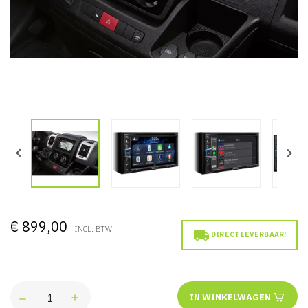


€ 899,00
INCL. BTW

DIRECT LEVERBAAR!
IN WINKELWAGEN