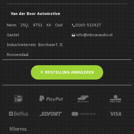
Van der Boor Automotive
Neon 25Q, 4751 XA Oud
0165-513427

Gastel
info@mbcaraudio.nl

Industrieterrein Borchwerf II
Roosendaal
BESTELLING ANNULEREN