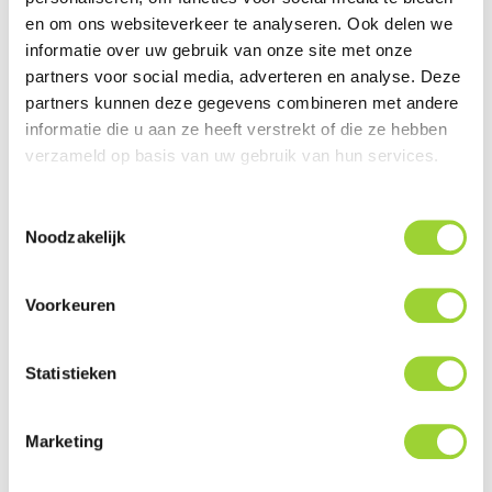
en om ons websiteverkeer te analyseren. Ook delen we
Met Android Auto zeer veel functies van het Android
informatie over uw gebruik van onze site met onze
toestel gebruiken en bedienen
partners voor social media, adverteren en analyse. Deze
Speel berichten direct van de iPhone of Android
partners kunnen deze gegevens combineren met andere
toestel af en reageer terug met spraakbesturing
informatie die u aan ze heeft verstrekt of die ze hebben
Volledige spraakbesturing met SiRi Eyes Free en
verzameld op basis van uw gebruik van hun services.
Android Auto
50/50 Split Screen: Links en rechts instelbaar
Toestemmingsselectie
Noodzakelijk
Favorite Functies instelbaar dmv sneltoetsen
Automatische instellingen voor twee gebruikers
High Grade Audiophile Design
Voorkeuren
3 x RCA Pre Outs (4V, Front / Rear / Subwoofer)
Dubbele parametrische 9 bands equalizer
Statistieken
6 kanaals digitale tijdcorrectie (Time-alignment)
Systeem is Hi-Res Audio compatible, FLAC (24/96 en
Marketing
24/192 Hi-Res Audio
High Pass en Low pass instellingen