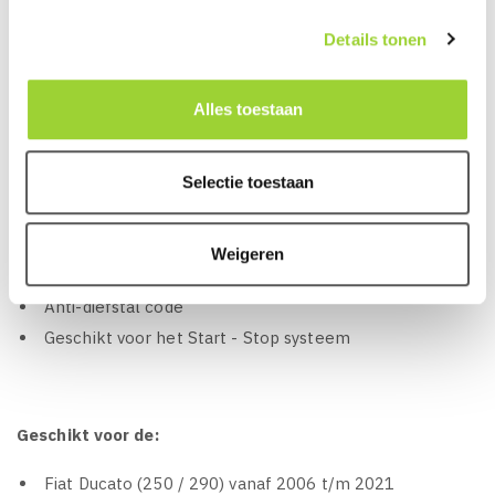
AUX-In: 1 A/V AUX Input (3.5mm micro jack)
Details tonen
2 x USB 2.0 aansluiting (achterkant)
2 x Camera ingang, Voor en achtercamera
Alles toestaan
HDMI aansluiting (achterkant)1 x
USB: MP3-, WMA-, AAC- FLAC en WAV-audiobestanden,
Selectie toestaan
DivX-, Xvid-, H.264- en MPEG4-videobestanden, JPEG-
beeldbestanden
Stuurwielinterface ready
Weigeren
Auto Dimmer
Anti-diefstal code
Geschikt voor het Start - Stop systeem
Geschikt voor de:
Fiat Ducato (250 / 290) vanaf 2006 t/m 2021