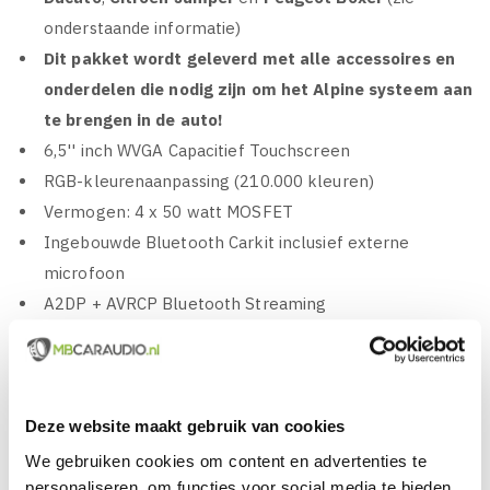
onderstaande informatie)
Dit pakket wordt geleverd met alle accessoires en
onderdelen die nodig zijn om het Alpine systeem aan
te brengen in de auto!
6,5'' inch WVGA Capacitief Touchscreen
RGB-kleurenaanpassing (210.000 kleuren)
Vermogen: 4 x 50 watt MOSFET
Ingebouwde Bluetooth Carkit inclusief externe
microfoon
A2DP + AVRCP Bluetooth Streaming
AM / FM / DAB+ / CD / DVD / USB / Apple CarPlay /
Android Auto
Ingebouwde DAB+ Tuner, SMB aansluiting voor Alpine
of externe antenne
Deze website maakt gebruik van cookies
Met Apple CarPlay zeer veel functies van de iPhone
We gebruiken cookies om content en advertenties te
gebruiken en bedienen
personaliseren, om functies voor social media te bieden