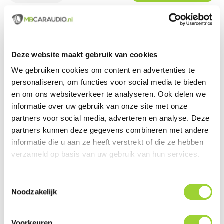
Groot assortiment uit voorraad leverbaar
Deze website maakt gebruik van cookies
Actueel en veelzijdig aanbod van producten
We gebruiken cookies om content en advertenties te
Officieel en erkende merkdealer
personaliseren, om functies voor social media te bieden
en om ons websiteverkeer te analyseren. Ook delen we
Gratis verzending vanaf € 99,00 euro (NL)
informatie over uw gebruik van onze site met onze
Servicegericht met kwaliteit boven kwantiteit
partners voor social media, adverteren en analyse. Deze
partners kunnen deze gegevens combineren met andere
Internationaal verzonden met DHL en PostNL
informatie die u aan ze heeft verstrekt of die ze hebben
verzameld op basis van uw gebruik van hun services.
Deskundig advies, telefonisch en per e-mail
Professionele montage mogelijk
Toestemmingsselectie
Noodzakelijk
Gemiddelde klantbeoordeling van 9,5 / 10
Voorkeuren