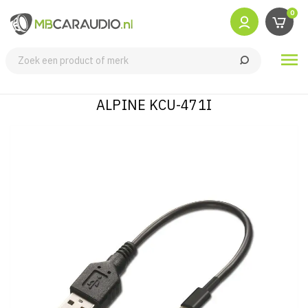
0

ALPINE KCU-471I