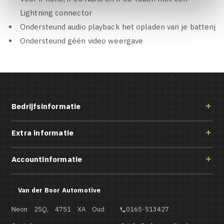
Lightning connector
Ondersteund audio playback het opladen van je batterij
Ondersteund géén video weergave
Bedrijfsinformatie

Extra informatie

Accountinformatie

Van der Boor Automotive
Neon 25Q, 4751 XA Oud
0165-513427
