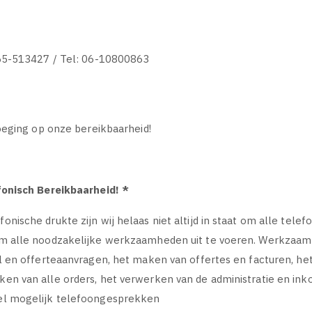
65-513427 / Tel: 06-10800863
oeging op onze bereikbaarheid!
fonisch Bereikbaarheid! *
ische drukte zijn wij helaas niet altijd in staat om alle tel
m alle noodzakelijke werkzaamheden uit te voeren. Werkzaamh
 en offerteaanvragen, het maken van offertes en facturen, he
n van alle orders, het verwerken van de administratie en ink
l mogelijk telefoongesprekken