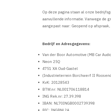
Op deze pagina staan al onze bedrijfs
aanvullende informatie. Vanwege de g
aangepast naar: Geopend op afspraak, a
Bedrijf en Adresgegevens:
Van der Boor Automotive (MB Car Audio
Neon 25Q
4751 XA Oud-Gastel
(Industrieterrein Borchwerf II Roosend
KvK: 20128543
BTW.nr: NL001706118B14
ING Rek.nr: 27.39.398
IBAN: NL70INGB0002739398
BIC: INGBNL2A