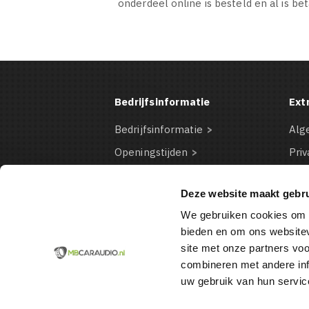
onderdeel online is besteld en al is be
Bedrijfsinformatie
Ext
Bedrijfsinformatie
Alg
Openingstijden
Priv
Contact Informatie
Dis
Deze website maakt gebru
Bestelinformatie
Coo
We gebruiken cookies om c
Betaalmogelijkheden
VD
bieden en om ons websitev
site met onze partners vo
combineren met andere inf
uw gebruik van hun servic