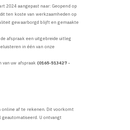
art 2024 aangepast naar: Geopend op
g dit ten koste van werkzaamheden op
liteit gewaarborgd blijft en gemaakte
e afspraak een uitgebreide uitleg
eluisteren in één van onze
en van uw afspraak
(0165-513427 -
n online af te rekenen. Dit voorkomt
l geautomatiseerd. U ontvangt