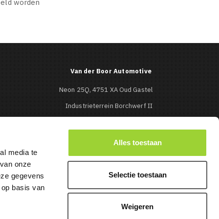
egeld worden
Van der Boor Automotive
Neon 25Q, 4751 XA Oud Gastel
Industrieterrein Borchwerf II
Roosendaal
0165-513427

Alles toestaan
al media te
info@mbcaraudio.nl

 van onze
Selectie toestaan
deze gegevens
 op basis van
Weigeren