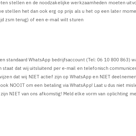
moeten stellen en de noodzakelijke werkzaamheden moeten uitv
 we stellen het dan ook erg op prijs als u het op een later mo
ijd zsm terug) of een e-mail wilt sturen
een standaard WhatsApp bedrijfsaccount (Tel: 06 10 800 863) wa
 staat dat wij uitsluitend per e-mail en telefonisch communice
op wijzen dat wij NIET actief zijn op WhatsApp en NIET deelnem
 ook NOOIT om een betaling via WhatsApp! Laat u dus niet mis
zijn NIET van ons afkomstig! Meld elke vorm van oplichting met