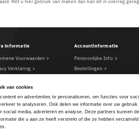
taald. Wilt u hier gebruik van maken dan kan dit in overleg ger
ra informatie
Accountinformatie
emene Voorwaarden
Persoonlijke Info
acy Verklaring
Bestellingen
claimer
Creditnota's
ik van cookies
kie beleid
Adressen
ontent en advertenties te personaliseren, om functies voor soci
BA
Waardebonnen
erkeer te analyseren. Ook delen we informatie over uw gebruik
or social media, adverteren en analyse. Deze partners kunnen 
ormatie die u aan ze heeft verstrekt of die ze hebben verzameld
BESTELLING ANNULEREN
es.