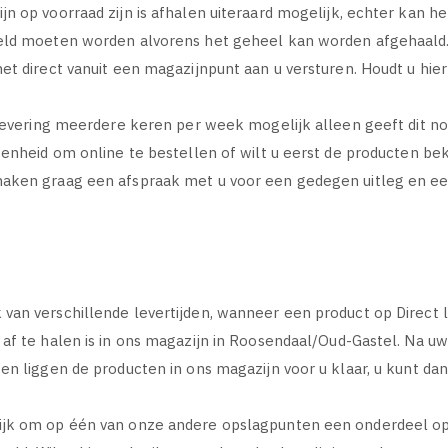
n op voorraad zijn is afhalen uiteraard mogelijk, echter kan he
meld moeten worden alvorens het geheel kan worden afgehaald.
et direct vanuit een magazijnpunt aan u versturen. Houdt u hie
 levering meerdere keren per week mogelijk alleen geeft dit no
genheid om online te bestellen of wilt u eerst de producten be
maken graag een afspraak met u voor een gedegen uitleg en e
n verschillende levertijden, wanneer een product op Direct leve
af te halen is in ons magazijn in Roosendaal/Oud-Gastel. Na uw
gen liggen de producten in ons magazijn voor u klaar, u kunt d
jk om op één van onze andere opslagpunten een onderdeel op t