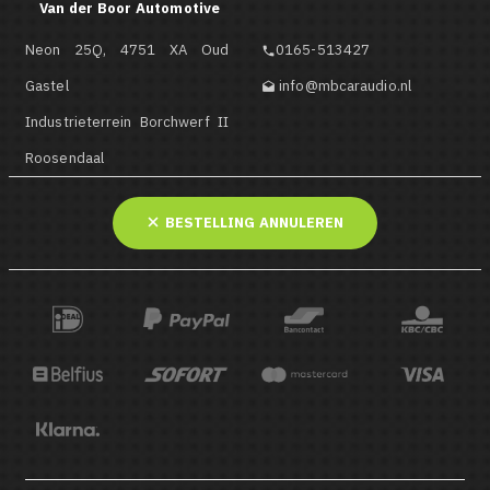
Van der Boor Automotive
Neon 25Q, 4751 XA Oud
0165-513427

Gastel
info@mbcaraudio.nl

Industrieterrein Borchwerf II
Roosendaal
BESTELLING ANNULEREN