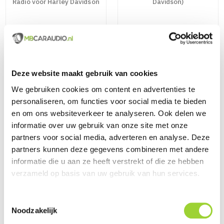
Radio voor Harley Davidson
Davidson)
Deze website maakt gebruik van cookies
We gebruiken cookies om content en advertenties te
personaliseren, om functies voor social media te bieden
en om ons websiteverkeer te analyseren. Ook delen we
2DIN Inbouwframes (Harley
Compleet Inbouwpakket,
informatie over uw gebruik van onze site met onze
Davidson)
Inbouwframe,
partners voor social media, adverteren en analyse. Deze
Stuurwielinterface en
Aansluitbekabeling
partners kunnen deze gegevens combineren met andere
informatie die u aan ze heeft verstrekt of die ze hebben
verzameld op basis van uw gebruik van hun services.
Toestemmingsselectie
Noodzakelijk