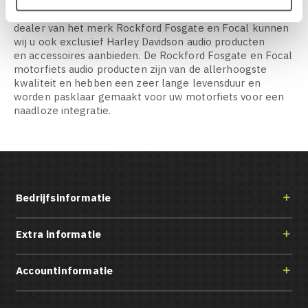
In deze categorie staan de beschikbare Motorfiets audio
producten en accessoires onderverdeeld. Als Premium
dealer van het merk Rockford Fosgate en Focal kunnen
wij u ook exclusief Harley Davidson audio producten
en accessoires aanbieden. De Rockford Fosgate en Focal
motorfiets audio producten zijn van de allerhoogste
kwaliteit en hebben een zeer lange levensduur en
worden pasklaar gemaakt voor uw motorfiets voor een
naadloze integratie.
Bedrijfsinformatie

Extra informatie

Accountinformatie
