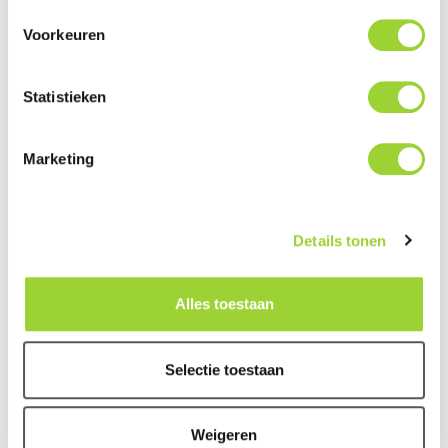
Voorkeuren
Compleet Dashboard
Montageringen,
Ombouwkit (Harley Davidson)
Speakercovers, Behuizingen,
Montagebeugels en
Statistieken
Accessoires (Harley
Davidson)
Marketing
Details tonen
Alles toestaan
Motorfiets Daschcam's en
Accessoires
Selectie toestaan
Weigeren