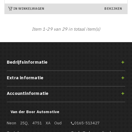
IN WINKELWAGEN
BEKIJKEN
Item 1-29 van 29 in totaal item(s)
Bedrijfsinformatie

Extra informatie

Accountinformatie

Van der Boor Automotive
Neon 25Q, 4751 XA Oud
0165-513427
