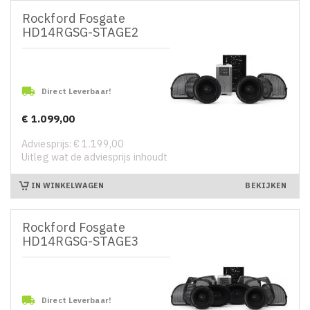
Rockford Fosgate
HD14RGSG-STAGE2

Direct Leverbaar!
€ 1.099,00
Prijs
Adviesprijs: € 1.199,00
Uitleg wat de adviesprijs inhoudt
IN WINKELWAGEN
BEKIJKEN
Rockford Fosgate
HD14RGSG-STAGE3

Direct Leverbaar!