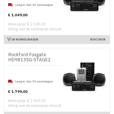

Langer dan 14 werkdagen
€ 1.049,00
Prijs
Adviesprijs: € 1.149,00
Uitleg wat de adviesprijs inhoudt
IN WINKELWAGEN
BEKIJKEN
Rockford Fosgate
HD9813SG-STAGE2

Langer dan 14 werkdagen
€ 1.799,00
Prijs
Adviesprijs: € 1.969,00
Uitleg wat de adviesprijs inhoudt