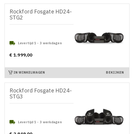
Rockford Fosgate HD24-
STG2

Levertijd 1 - 3 werkdagen
€ 1.999,00
Prijs
IN WINKELWAGEN
BEKIJKEN
Rockford Fosgate HD24-
STG3

Levertijd 1 - 3 werkdagen
€ 2.949,00