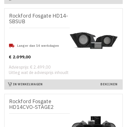
Rockford Fosgate HD14-
SBSUB

Langer dan 14 werkdagen
€ 2.099,00
Prijs
Adviesprijs: € 2.499,00
Uitleg wat de adviesprijs inhoudt
IN WINKELWAGEN
BEKIJKEN
Rockford Fosgate
HD14CVO-STAGE2