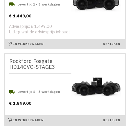

Levertijd 1 - 3 werkdagen
€ 1.449,00
Prijs
Adviesprijs: € 1.499,00
Uitleg wat de adviesprijs inhoudt
IN WINKELWAGEN
BEKIJKEN
Rockford Fosgate
HD14CVO-STAGE3

Levertijd 1 - 3 werkdagen
€ 1.899,00
Prijs
IN WINKELWAGEN
BEKIJKEN