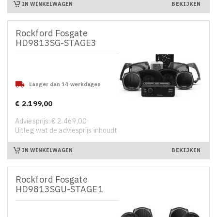
IN WINKELWAGEN
BEKIJKEN
Rockford Fosgate
HD9813SG-STAGE3

Langer dan 14 werkdagen
€ 2.199,00
Prijs
Adviesprijs: € 2.469,00
Uitleg wat de adviesprijs inhoudt
IN WINKELWAGEN
BEKIJKEN
Rockford Fosgate
HD9813SGU-STAGE1