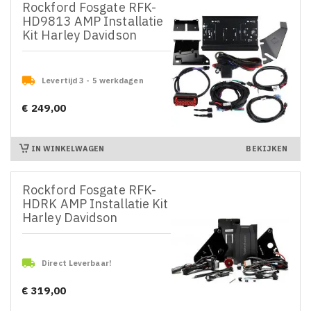
Rockford Fosgate RFK-
HD9813 AMP Installatie
Kit Harley Davidson

Levertijd 3 - 5 werkdagen
€ 249,00
Prijs
IN WINKELWAGEN
BEKIJKEN
Rockford Fosgate RFK-
HDRK AMP Installatie Kit
Harley Davidson

Direct Leverbaar!
€ 319,00
Prijs