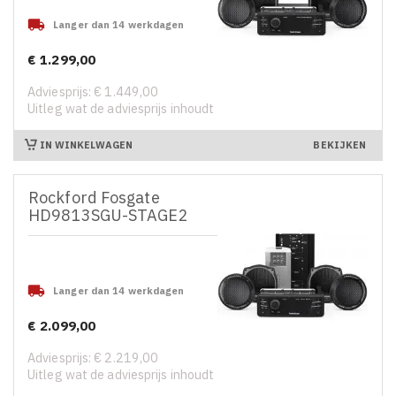

Langer dan 14 werkdagen
€ 1.299,00
Prijs
Adviesprijs: € 1.449,00
Uitleg wat de adviesprijs inhoudt
IN WINKELWAGEN
BEKIJKEN
Rockford Fosgate
HD9813SGU-STAGE2

Langer dan 14 werkdagen
€ 2.099,00
Prijs
Adviesprijs: € 2.219,00
Uitleg wat de adviesprijs inhoudt