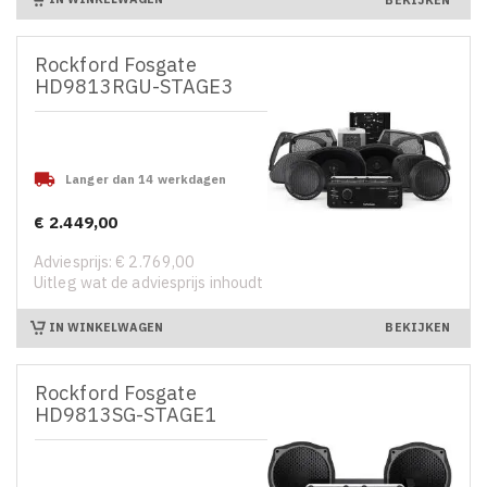
Rockford Fosgate
HD9813RGU-STAGE3

Langer dan 14 werkdagen
€ 2.449,00
Prijs
Adviesprijs: € 2.769,00
Uitleg wat de adviesprijs inhoudt
IN WINKELWAGEN
BEKIJKEN
Rockford Fosgate
HD9813SG-STAGE1