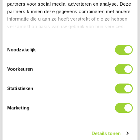
partners voor social media, adverteren en analyse. Deze
partners kunnen deze gegevens combineren met andere
Rockford Fosgate
informatie die u aan ze heeft verstrekt of die ze hebben
HD9813RG-STAGE3
verzameld op basis van uw gebruik van hun services.
Toestemmingsselectie

Langer dan 14 werkdagen
Noodzakelijk
€ 2.459,00
Prijs
Voorkeuren
Adviesprijs: € 2.469,00
Uitleg wat de adviesprijs inhoudt
Statistieken
IN WINKELWAGEN
BEKIJKEN
Marketing
Rockford Fosgate
HD9813RGU-STAGE1
Details tonen