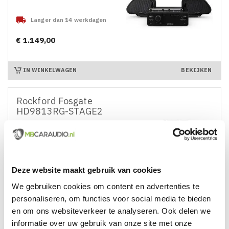

Langer dan 14 werkdagen
€ 1.149,00
Prijs
IN WINKELWAGEN
BEKIJKEN
Rockford Fosgate
HD9813RG-STAGE2

Langer dan 14 werkdagen
Deze website maakt gebruik van cookies
€ 1.799,00
Prijs
We gebruiken cookies om content en advertenties te
Adviesprijs: € 1.969,00
personaliseren, om functies voor social media te bieden
Uitleg wat de adviesprijs inhoudt
en om ons websiteverkeer te analyseren. Ook delen we
informatie over uw gebruik van onze site met onze
IN WINKELWAGEN
BEKIJKEN