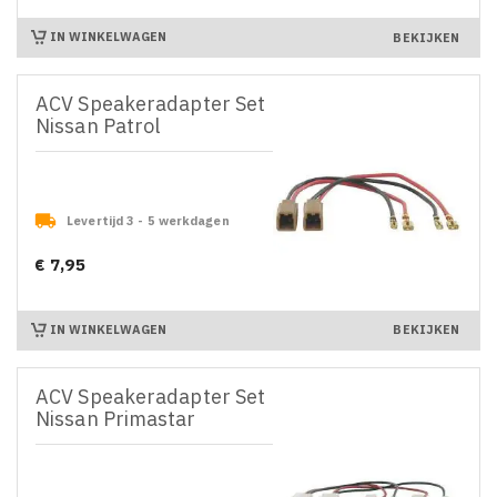
IN WINKELWAGEN
BEKIJKEN
ACV Speakeradapter Set
Nissan Patrol

Levertijd 3 - 5 werkdagen
€ 7,95
Prijs
IN WINKELWAGEN
BEKIJKEN
ACV Speakeradapter Set
Nissan Primastar