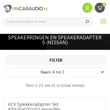
0

SPEAKERRINGEN EN SPEAKERADAPTER
S (NISSAN)
FILTER

Naam: A tot Z
Item 1-21 van 21 in totaal item(s)
ACV Speakeradapter Set
Alfa/Fiat/Ford/Lancia/Nissan/Opel/Suzuki