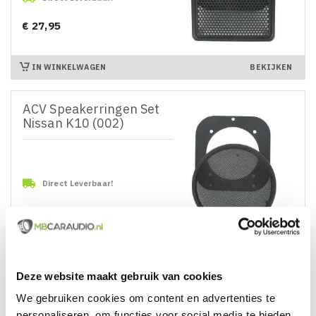
€ 27,95
Prijs
IN WINKELWAGEN
BEKIJKEN
ACV Speakerringen Set
Nissan K10 (002)

Direct Leverbaar!
€ 19,95
Prijs
IN WINKELWAGEN
BEKIJKEN
Deze website maakt gebruik van cookies
ACV Speakerringen Set
We gebruiken cookies om content en advertenties te
Nissan Micra
personaliseren, om functies voor social media te bieden