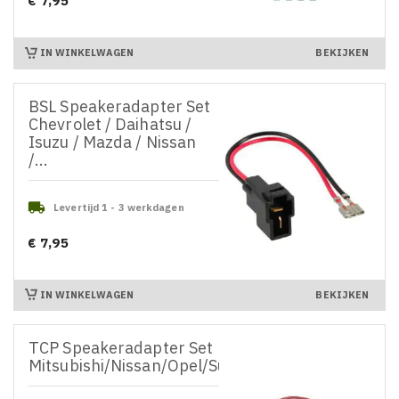
€ 7,95
Prijs
IN WINKELWAGEN
BEKIJKEN
BSL Speakeradapter Set
Chevrolet / Daihatsu /
Isuzu / Mazda / Nissan
/...

Levertijd 1 - 3 werkdagen
€ 7,95
Prijs
IN WINKELWAGEN
BEKIJKEN
TCP Speakeradapter Set
Mitsubishi/Nissan/Opel/Suzuki