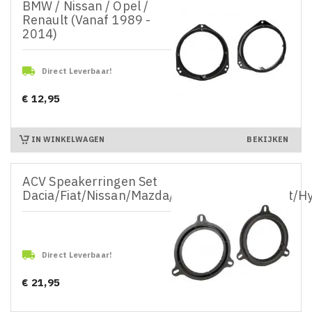
BMW / Nissan / Opel /
Renault (Vanaf 1989 -
2014)

Direct Leverbaar!
€ 12,95
Prijs
IN WINKELWAGEN
BEKIJKEN
ACV Speakerringen Set
Dacia/Fiat/Nissan/Mazda/Opel/Renault/Smart/Hy

Direct Leverbaar!
€ 21,95
Prijs