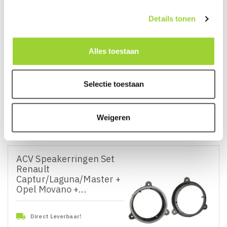
Details tonen
ACV Speakerringen Set
Nissan/Opel/Renault
Alles toestaan

Direct Leverbaar!
Selectie toestaan
€ 14,95
Prijs
Weigeren
IN WINKELWAGEN
BEKIJKEN
ACV Speakerringen Set
Renault
Captur/Laguna/Master +
Opel Movano +...

Direct Leverbaar!