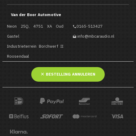
Van der Boor Automotive
Neon 25Q, 4751 XA Oud
0165-513427

Gastel
info@mbcaraudio.nl

Industrieterrein Borchwerf II
Roosendaal
BESTELLING ANNULEREN