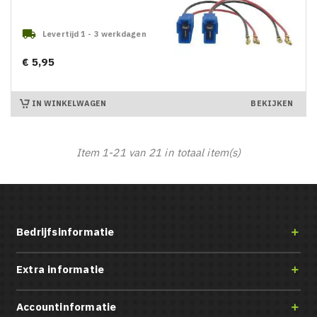

Levertijd 1 - 3 werkdagen
€ 5,95
Prijs
IN WINKELWAGEN
BEKIJKEN
Item 1-21 van 21 in totaal item(s)
Bedrijfsinformatie

Extra informatie

Accountinformatie
