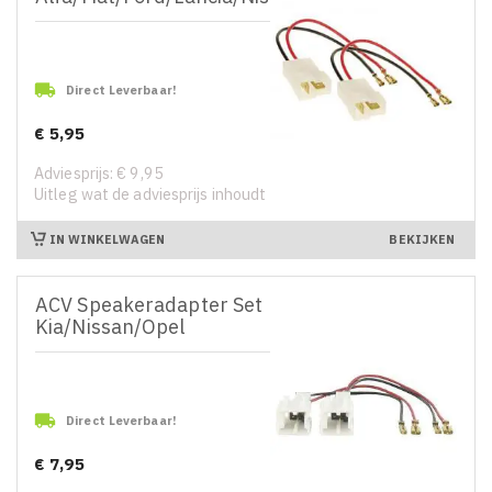

Direct Leverbaar!
€ 5,95
Prijs
Adviesprijs: € 9,95
Uitleg wat de adviesprijs inhoudt
IN WINKELWAGEN
BEKIJKEN
ACV Speakeradapter Set
Kia/Nissan/Opel

Direct Leverbaar!
€ 7,95
Prijs