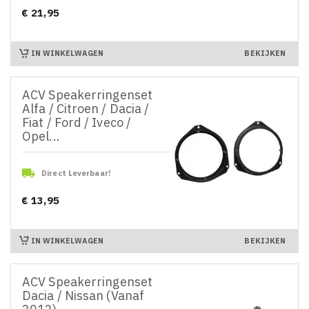
€ 21,95
Prijs
IN WINKELWAGEN
BEKIJKEN
ACV Speakerringenset
Alfa / Citroen / Dacia /
Fiat / Ford / Iveco /
Opel...

Direct Leverbaar!
€ 13,95
Prijs
IN WINKELWAGEN
BEKIJKEN
ACV Speakerringenset
Dacia / Nissan (Vanaf