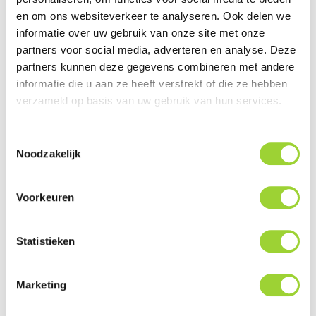
en om ons websiteverkeer te analyseren. Ook delen we
informatie over uw gebruik van onze site met onze
partners voor social media, adverteren en analyse. Deze

Direct Leverbaar!
partners kunnen deze gegevens combineren met andere
€ 17,95
Prijs
informatie die u aan ze heeft verstrekt of die ze hebben
verzameld op basis van uw gebruik van hun services.
IN WINKELWAGEN
BEKIJKEN
Toestemmingsselectie
Noodzakelijk
ACV Speakerringen Set
Nissan Micra (002)
Voorkeuren

Direct Leverbaar!
Statistieken
€ 14,95
Prijs
Marketing
IN WINKELWAGEN
BEKIJKEN