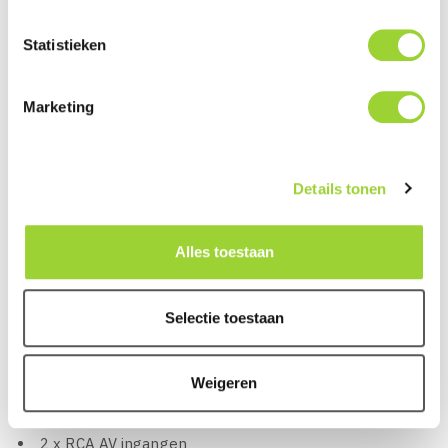
gemotoriseerde display, display klap naar beneden
Statistieken
voor SD kaart en CD/DVD toegang
Afspeelmogelijkheden: CD / DVD: MP3, WMA / AAC
audio bestanden, DVD-Video, DivX, and MPEG-1, 2, 4
Marketing
video bestanden
Afspeelmogelijkheden USB: MP3, WMA, AAC, WAV,
Details tonen
FLAC audio files H.264, MKV, FLV, MPEG4 video
bestanden in Full HD, Mpeg2, DivX video, JPEG
bestanden
Alles toestaan
Geschikt voor iPod en iPhone
Geschikt voor Android toestellen
Selectie toestaan
AppRadio mode+
Spotify ondersteuning
Weigeren
AUX ingang (Achterzijde)
3 x RCA Pre-Outs, 4 Volt (Voor, Achter en Subwoofer)
2 x RCA AV ingangen