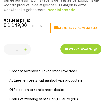
van de adviesprijs, dit is tevens de laagste verkoopprijs die
voor dit product in de afgelopen 30 dagen in onze
webwinkel is gehanteerd.
Meer informatie
.
Actuele prijs:
€ 1.149,00
INCL. BTW

LEVERTIJD 5 - 10 WERKDAGEN
IN WINKELWAGEN
Groot assortiment uit voorraad leverbaar
Actueel en veelzijdig aanbod van producten
Officieel en erkende merkdealer
Gratis verzending vanaf € 99,00 euro (NL)