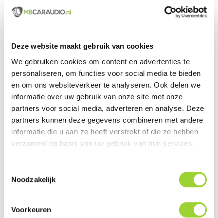
Geïntegreerde Wi-Fi interface voor draadloze Apple
Carplay connectie! (geen kabels meer nodig)
Voorzien van Android Auto, Waze, Flitsmeister en
Deze website maakt gebruik van cookies
overige APP's naar wens instelbaar
We gebruiken cookies om content en advertenties te
Ingebouwde Parrot Bluetooth module voor handsfree
personaliseren, om functies voor social media te bieden
bellen en A2DP & AVRCP 1.6 Audio streaming
en om ons websiteverkeer te analyseren. Ook delen we
Voorzien van Screen Mirroring, draadloze weergave
informatie over uw gebruik van onze site met onze
van de smartphone
partners voor social media, adverteren en analyse. Deze
partners kunnen deze gegevens combineren met andere
Voorzien van Weblink APP compatibiliteit, geniet van
informatie die u aan ze heeft verstrekt of die ze hebben
gepersonaliseerde muziek, video's en andere
verzameld op basis van uw gebruik van hun services.
aangesloten content die geactiveerd wordt door uw
telefoon en de cloud
Toestemmingsselectie
Geïntegreerde DAB+ Tuner (Digital Audio Broadcasting)
Noodzakelijk
Optionele antenne mee te bestellen
via
ACCESSORIES
Voorkeuren
Voorzien van een CD/DVD speler achter het