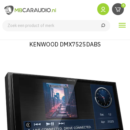
0

KENWOOD DMX7525DABS