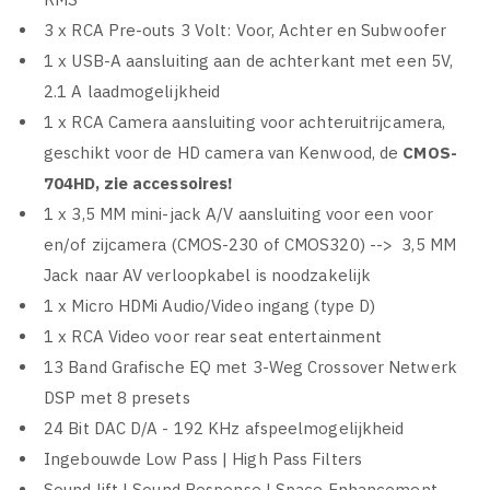
3 x RCA Pre-outs 3 Volt: Voor, Achter en Subwoofer
1 x USB-A aansluiting aan de achterkant met een 5V,
2.1 A laadmogelijkheid
1 x RCA Camera aansluiting voor achteruitrijcamera,
geschikt voor de HD camera van Kenwood, de
CMOS-
704HD, zie accessoires!
1 x 3,5 MM mini-jack A/V aansluiting voor een voor
en/of zijcamera (CMOS-230 of CMOS320) --> 3,5 MM
Jack naar AV verloopkabel is noodzakelijk
1 x Micro HDMi Audio/Video ingang (type D)
1 x RCA Video voor rear seat entertainment
13 Band Grafische EQ met 3-Weg Crossover Netwerk
DSP met 8 presets
24 Bit DAC D/A - 192 KHz afspeelmogelijkheid
Ingebouwde Low Pass | High Pass Filters
Sound lift | Sound Response | Space Enhancement