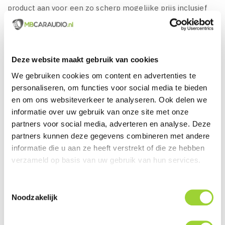
product aan voor een zo scherp mogelijke prijs inclusief
onze services en ondersteuning en kunnen het product of
het gehele systeem wel professioneel voor u monteren.
Deze website maakt gebruik van cookies
We gebruiken cookies om content en advertenties te
KENMERKEN VAN KENWOOD
personaliseren, om functies voor social media te bieden
DMX7525DABS:
en om ons websiteverkeer te analyseren. Ook delen we
informatie over uw gebruik van onze site met onze
Kenwood DMX7525DABS, Hoogwaardige Kwaliteit 7"
partners voor social media, adverteren en analyse. Deze
Inch 2DIN Multimedia systeem, met een Short Body
partners kunnen deze gegevens combineren met andere
behuizing van slechts 8,5 CM!
informatie die u aan ze heeft verstrekt of die ze hebben
De DMX7525DABS is de directe vervanger van de
verzameld op basis van uw gebruik van hun services.
populaire DMX7722DABS, wederom verbeterde
technieken, meer aansluitingen, waaronder de HD
Toestemmingsselectie
camera aansluiting
Noodzakelijk
Zeer stijlvolle en luxe 6,95'' inch W-HD Capacitive
Touchscreen Panel, Resolutie 1280 x 720, (display te