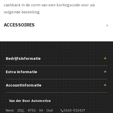
cashback in de vorm van een kortingscode voor uw
volgende bestelling.
ACCESSOIRES

Bedrijfsinformatie

Extra informatie

Accountinformatie

Van der Boor Automotive
Neon 25Q, 4751 XA Oud
0165-513427
