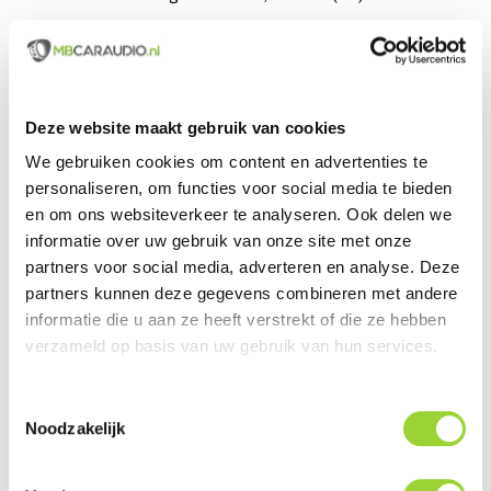
Servicegericht met kwaliteit boven kwantiteit
Internationaal verzonden met DHL en PostNL
Deskundig advies, telefonisch en per e-mail
Deze website maakt gebruik van cookies
We gebruiken cookies om content en advertenties te
Professionele montage mogelijk
personaliseren, om functies voor social media te bieden
Gemiddelde klantbeoordeling van 9,5 / 10
en om ons websiteverkeer te analyseren. Ook delen we
informatie over uw gebruik van onze site met onze
partners voor social media, adverteren en analyse. Deze
INFORMATIE

partners kunnen deze gegevens combineren met andere
informatie die u aan ze heeft verstrekt of die ze hebben
De producten van ACV worden ontwikkeld en
verzameld op basis van uw gebruik van hun services.
geproduceerd in Duitsland, dit gebeurt volledig in eigen
Toestemmingsselectie
fabricage. ACV besteed veel aandacht aan ontwikkeling,
Noodzakelijk
de afwerking en de kwaliteit van het product, wat
resulteert in hoogwaardige kwaliteit Autospecifieke,