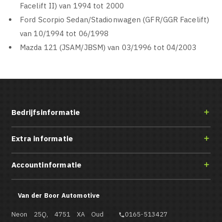
Facelift II) van 1994 tot 2000
Ford Scorpio Sedan/Stadionwagen (GFR/GGR Facelift)
van 10/1994 tot 06/1998
Mazda 121 (JSAM/JBSM) van 03/1996 tot 04/2003
Bedrijfsinformatie

Extra informatie

Accountinformatie

Van der Boor Automotive
Neon 25Q, 4751 XA Oud
0165-513427
