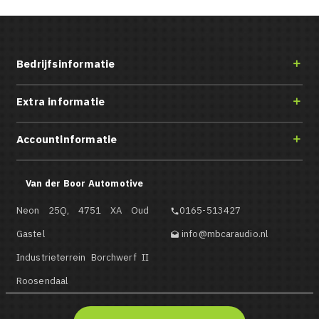
Bedrijfsinformatie

Extra informatie

Accountinformatie

Van der Boor Automotive
Neon 25Q, 4751 XA Oud
0165-513427

Gastel
info@mbcaraudio.nl

Industrieterrein Borchwerf II
Roosendaal