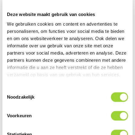
de Portofino serie
Deze website maakt gebruik van cookies
De Hertz Portofino serie combineert tijdloze stijl met
We gebruiken cookies om content en advertenties te
uitstekende prestaties
personaliseren, om functies voor social media te bieden
Ontwikkeld voor superieure geluidskwaliteit, voorzien
en om ons websiteverkeer te analyseren. Ook delen we
van de meest hoogwaardige materialen
informatie over uw gebruik van onze site met onze
Hertz Pure Marine Certified Product met
partners voor social media, adverteren en analyse. Deze
beschermingsgraad IP65, ASTM-D4329-normen voor
partners kunnen deze gegevens combineren met andere
UV-bestendigheid en ASTM-B117 voor werking van
informatie die u aan ze heeft verstrekt of die ze hebben
verzameld op basis van uw gebruik van hun services.
zoute mist
Deze subwoofer is ontworpen voor een rijke en diepe
Toestemmingsselectie
bassweergave in open lucht omgevingen
Noodzakelijk
Vermogen: 250 watt RMS
Vermogen: 500 watt MAX
Voorkeuren
Impedantie: 2 OHM
Gevoeligheid: 89 dB SPL
Subwoofer is voorzien van een 50 MM spreekspoel
Statistieken