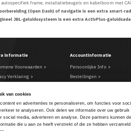
autospecifiek frame, installatiebeugels en kabelboom met CA
oorbereiding (Open Dash) of navigatie is een extra smart-ra
gineel JBL-geluidssysteem is een extra ActivPlus-geluidsada
ra informatie
Accountinformatie
emene Voorwaarden
Persoonlijke Info
acy Verklaring
Bestellingen
claimer
Creditnota's
ik van cookies
kie beleid
Adressen
ontent en advertenties te personaliseren, om functies voor soci
BA
Waardebonnen
erkeer te analyseren. Ook delen we informatie over uw gebruik
or social media, adverteren en analyse. Deze partners kunnen 
ormatie die u aan ze heeft verstrekt of die ze hebben verzameld
BESTELLING ANNULEREN