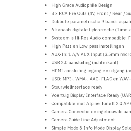
High Grade Audiophile Design
3 x RCA Pre Outs (4V, Front / Rear / 
Dubbele parametrische 9 bands equal
6 kanaals digitale tijdcorrectie (Time
Systeem is Hi-Res Audio compatible, 
High Pass en Low pass instellingen
AUX-In: 1 A/V AUX Input (3.5mm micro
USB 2.0 aansluiting (achterkant)
HDMI aansluiting ingang en uitgang (a
USB: MP3-, WMA-, AAC- FLAC en WAV-a
Stuurwielinterface ready
Voertuig Display Interface Ready (UA
Compatible met Alpine TuneIt 2.0 AP
Camera Connectie en ingebouwde aans
Camera Guide Line Adjustment
Simple Mode & Info Mode Display Sele