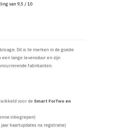
ing van 9,5 / 10
ricage. Dit is te merken in de goede
n een lange levensduur en zijn
concurrerende fabrikanten.
twikkeld voor de
Smart ForTwo en
tenne inbegrepen)
aar kaartupdates na registratie)