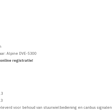
m
aar: Alpine DVE-5300
nline registratie!
23
23
verd voor behoud van stuurwielbediening en canbus signalen