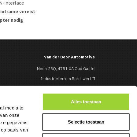
N-interface
dioframe vereist
pter nodig
Van der Boor Automotive
Neon 25Q, 4751 XA Oud Gastel
Industrieterrein Borchwerf II
Roosendaal
0165-513427

Alles toestaan
al media te
info@mbcaraudio.nl

 van onze
Selectie toestaan
deze gegevens
 op basis van