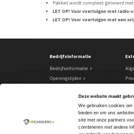
Pakket wordt compleet geleverd met 
LET OP!
Voor voertuigen met radio-v
LET OP!
Voor voertuigen met een ori
Bedrijfsinformatie
Ext
Bedrijfsinformatie
Alg
Openingstijden
Priv
Contact Informatie
Dis
Deze website maakt gebru
Bestelinformatie
Coo
We gebruiken cookies om c
Betaalmogelijkheden
VD
bieden en om ons websitev
site met onze partners vo
combineren met andere inf