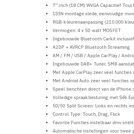
7'' inch (18 CM) WVGA Capacitief Tou
1DIN montage slede, eenvoudige mo
RGB-kleurenaanpassing (210.000 kleu
Vermogen: 4 x 50 watt MOSFET
Ingebouwde Bluetooth Carkit inclusie
A2DP + AVRCP Bluetooth Streaming
AM / FM / USB / Apple CarPlay / Andro
Ingebouwde DAB+ Tuner, SMB aansluit
Met Apple CarPlay zeer veel functies
Met Android Auto zeer veel functies v
Speel berichten direct van de iPhone 
Volledige spraakbesturing met SiRi Ey
50/50 Split Screen: Links en rechts in
Control Type: Touch, Drag, Flick
Favorite Functies instelbaar dmv snel
Automatische instellingen voor twee 