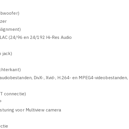
Subwoofer)
izer
-alignment)
FLAC (24/96 en 24/192 Hi-Res Audio
 jack)
chterkant)
udiobestanden, DivX-, Xvid-, H.264- en MPEG4-videobestanden
RT connectie)
P
turing voor Multiview camera
ctie