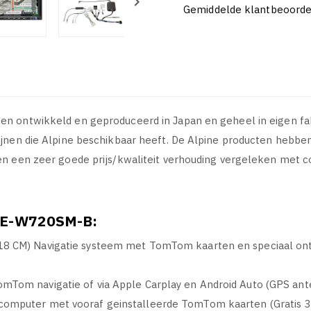

Gemiddelde klantbeoordel
en ontwikkeld en geproduceerd in Japan en geheel in eigen fab
lijnen die Alpine beschikbaar heeft. De Alpine producten hebbe
den een zeer goede prijs/kwaliteit verhouding vergeleken met 
E-W720SM-B:
(18 CM) Navigatie systeem met TomTom kaarten en speciaal on
omTom navigatie of via Apple Carplay en Android Auto (GPS an
computer met vooraf geinstalleerde TomTom kaarten (Gratis 3 j