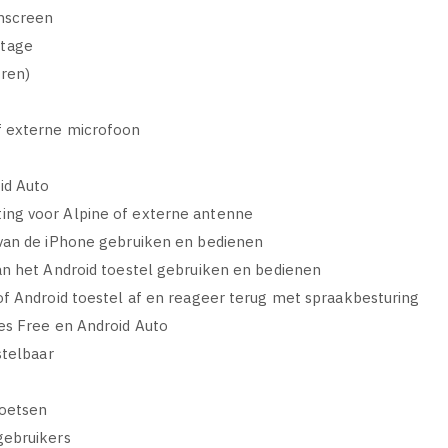
chscreen
ntage
ren)
f externe microfoon
id Auto
ing voor Alpine of externe antenne
 van de iPhone gebruiken en bedienen
an het Android toestel gebruiken en bedienen
of Android toestel af en reageer terug met spraakbesturing
es Free en Android Auto
stelbaar
toetsen
gebruikers