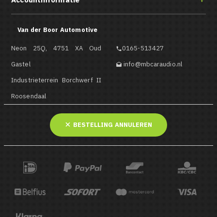
Van der Boor Automotive
Neon 25Q, 4751 XA Oud
0165-513427

Gastel
info@mbcaraudio.nl

Industrieterrein Borchwerf II
Roosendaal
BESTELLING ANNULEREN