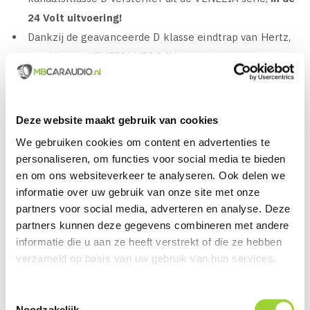
24 Volt uitvoering!
Dankzij de geavanceerde D klasse eindtrap van Hertz,
combineert VENEZIA V5C 24V maximale
geluidskwaliteit met ongeëvenaarde efficiëntie
Hertz Advanced Class D-technologie maximaliseert
efficiëntie en kracht terwijl warmte en
Deze website maakt gebruik van cookies
elektromagnetische straling worden geminimaliseerd
We gebruiken cookies om content en advertenties te
Verbeterde geluidskwaliteit die nieuwe hoogtepunten
personaliseren, om functies voor social media te bieden
bereikt met Hi-Res-certificering!
en om ons websiteverkeer te analyseren. Ook delen we
Vermogen: 4 x 80 watt RMS op 4 OHM + 1 x 330 watt
informatie over uw gebruik van onze site met onze
partners voor social media, adverteren en analyse. Deze
RMS op 4 OHM
partners kunnen deze gegevens combineren met andere
Vermogen: 4 x 115 watt RMS op 2 OHM + 1 x 550 watt
informatie die u aan ze heeft verstrekt of die ze hebben
RMS op 2 OHM
verzameld op basis van uw gebruik van hun services.
Vermogen: 2 x 230 watt RMS op 4 OHM + 1 x 330 watt
RMS op 4 OHM
Toestemmingsselectie
Vermogen: 2 x 230 watt RMS op 4 OHM + 1 x 550 watt
Noodzakelijk