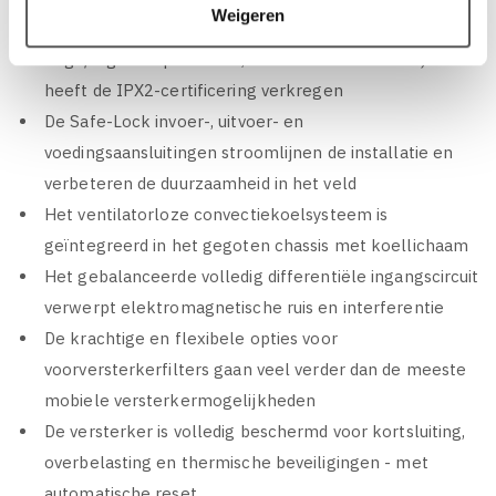
Weigeren
maritieme toepassingen (UV, zoute mist, trillingen,
hoge/lage temperaturen, thermische schokken) en
heeft de IPX2-certificering verkregen
De Safe-Lock invoer-, uitvoer- en
voedingsaansluitingen stroomlijnen de installatie en
verbeteren de duurzaamheid in het veld
Het ventilatorloze convectiekoelsysteem is
geïntegreerd in het gegoten chassis met koellichaam
Het gebalanceerde volledig differentiële ingangscircuit
verwerpt elektromagnetische ruis en interferentie
De krachtige en flexibele opties voor
voorversterkerfilters gaan veel verder dan de meeste
mobiele versterkermogelijkheden
De versterker is volledig beschermd voor kortsluiting,
overbelasting en thermische beveiligingen - met
automatische reset