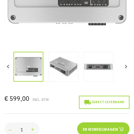


€ 599,00
INCL. BTW

DIRECT LEVERBAAR!
IN WINKELWAGEN