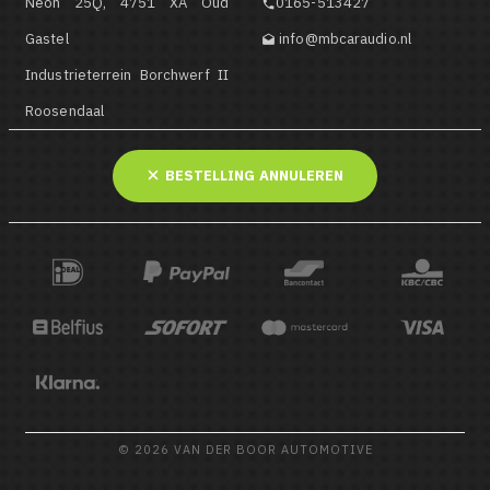
Neon 25Q, 4751 XA Oud
0165-513427

Gastel
info@mbcaraudio.nl

Industrieterrein Borchwerf II
Roosendaal
BESTELLING ANNULEREN
© 2026 VAN DER BOOR AUTOMOTIVE