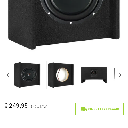


€ 249,95
INCL. BTW

DIRECT LEVERBAAR!