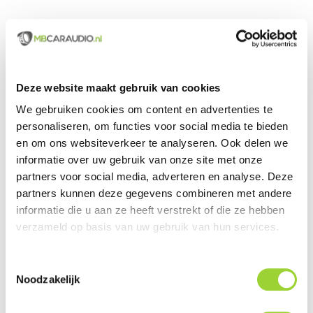
INFORMATIE

De originele Audio System producten worden ontwikkeld
Deze website maakt gebruik van cookies
en geproduceerd in Duitsland en staan bekend als zeer
We gebruiken cookies om content en advertenties te
degelijk en betrouwbaar. Wij leveren u de originele Audio
personaliseren, om functies voor social media te bieden
System producten rechtstreeks uit Duitsland. Producten
en om ons websiteverkeer te analyseren. Ook delen we
van hoge kwaliteit voor een zeer betaalbare prijs.
informatie over uw gebruik van onze site met onze
partners voor social media, adverteren en analyse. Deze
partners kunnen deze gegevens combineren met andere
informatie die u aan ze heeft verstrekt of die ze hebben
KENMERKEN VAN AUDIO SYSTEM
verzameld op basis van uw gebruik van hun services.
VOLKSWAGEN TRANSPORTER T5 / T6 /
T6.1 SUBWOOFERBEHUIZING:
Toestemmingsselectie
Noodzakelijk
Audio System Volkswagen Transporter T5 / T6 / T6.1
Subwooferbehuizing, Pasklare subwooferbehuizing