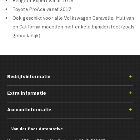
Peugeot Expert vanaf 2016
Toyota ProAce vanaf 2017
Ook geschikt voor alle Volkswagen Caravelle, Multivan
en California modellen met enkele bijrijderstoel (zoals
gebruikelijk)
Bedrijfsinformatie

Extra informatie

Accountinformatie

Van der Boor Automotive