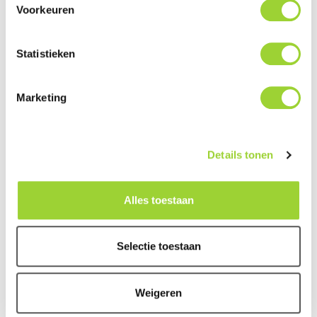
inclusief subwoofer voor meerdere merken en
Voorkeuren
modellen (zie specificaties hieronder)
Gesloten subwooferkist is bedekt met zwarte stof
Statistieken
Subwooferkist gemaakt van MDF
Kist is uitgerust met een push-terminal
Marketing
Uitgerust met de Audio System R08 FLAT EVO2
subwoofer
Vermogen: 175 watt RMS
Details tonen
Vermogen: 275 watt MAX
Frequentiebereik: 25 - 250 Hz
Alles toestaan
Impedantie: 4 OHM
Robuuste conus gemaakt van papiermembraan
Subwoofer uitgerust met meerdere ventilatiesystemen
Selectie toestaan
voor optimale prestaties
Weigeren