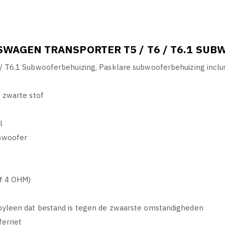
WAGEN TRANSPORTER T5 / T6 / T6.1 SUB
/ T6.1 Subwooferbehuizing, Pasklare subwooferbehuizing incl
 zwarte stof
al
bwoofer
of 4 OHM)
yleen dat bestand is tegen de zwaarste omstandigheden
ferriet