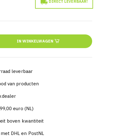

DIRECT LEVERBAAR!
IN WINKELWAGEN
rraad leverbaar
nbod van producten
kdealer
 99,00 euro (NL)
eit boven kwantiteit
n met DHL en PostNL