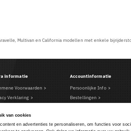
velle, Multivan en California modellen met enkele bijrijdersto
ra informatie
Accountinformatie
emene Voorwaarden
Persoonlijke Info
acy Verklaring
Bestellingen
claimer
Creditnota's
ik van cookies
kie beleid
Adressen
ontent en advertenties te personaliseren, om functies voor soci
BA
Waardebonnen