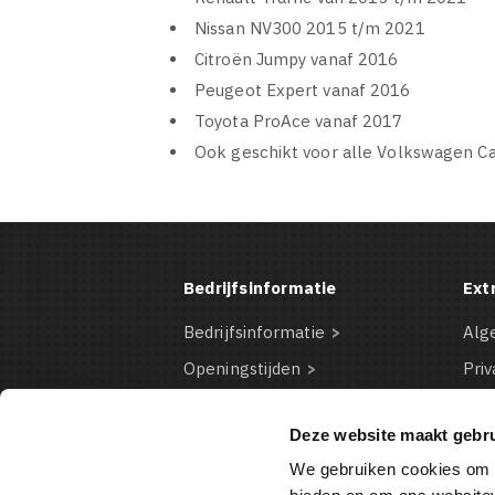
Nissan NV300 2015 t/m 2021
Citroën Jumpy vanaf 2016
Peugeot Expert vanaf 2016
Toyota ProAce vanaf 2017
Ook geschikt voor alle Volkswagen Cara
Bedrijfsinformatie
Ext
Bedrijfsinformatie
Alg
Openingstijden
Priv
Contact Informatie
Dis
Deze website maakt gebru
Bestelinformatie
Coo
We gebruiken cookies om c
Betaalmogelijkheden
VD