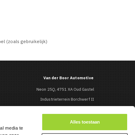
el (zoals gebruikelijk)
Van der Boor Automotive
Neon 25Q, 4751 XA Oud Gastel
Industrieterrein Borchwerf II
Roosendaal
0165-513427

Alles toestaan
al media te
info@mbcaraudio.nl
