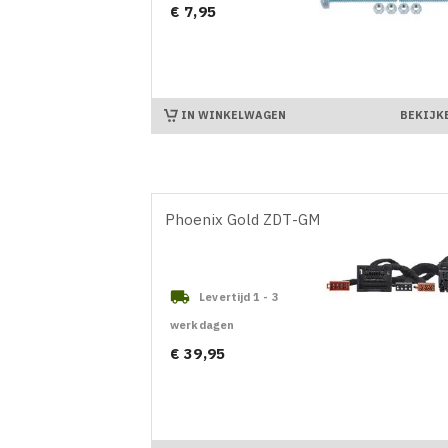
Prijs
€ 7,95
IN WINKELWAGEN
BEKIJK
Phoenix Gold ZDT-GM1

Levertijd 1 - 3
werkdagen
Prijs
€ 39,95