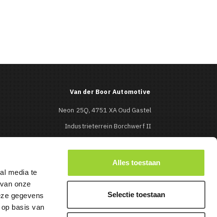
Van der Boor Automotive
Neon 25Q, 4751 XA Oud Gastel
Industrieterrein Borchwerf II
Roosendaal
0165-513427

Alles toestaan
al media te
info@mbcaraudio.nl

 van onze
Selectie toestaan
deze gegevens
 op basis van