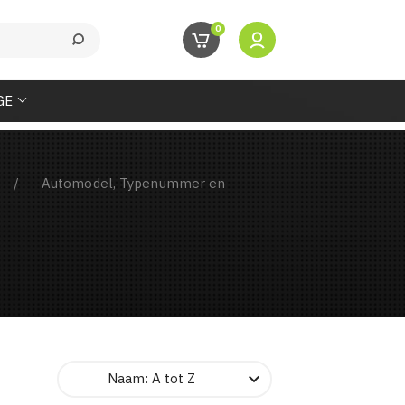
0
GE
Automodel, Typenummer en

Naam: A tot Z