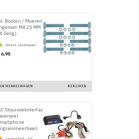
L Bouten / Moeren /
ingenset M4 25 MM
4 Delig)

Direct Leverbaar!
ijs
 6,95
IN WINKELWAGEN
BEKIJKEN
C Stuurwielinterface
iverseel
Smartphone
rogrammeerbaar)

Levertijd 5 - 10