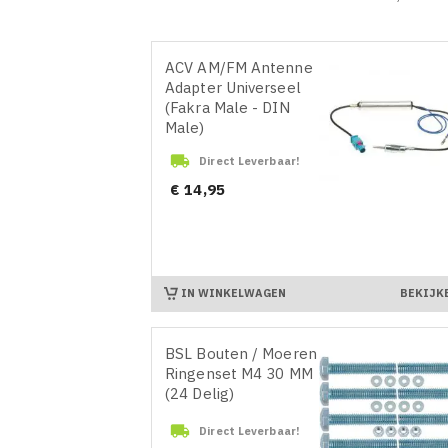
ACV AM/FM Antenne
Adapter Universeel
(Fakra Male - DIN
Male)

Direct Leverbaar!
Prijs
€ 14,95
IN WINKELWAGEN
BEKIJK
BSL Bouten / Moeren /
Ringenset M4 30 MM
(24 Delig)

Direct Leverbaar!