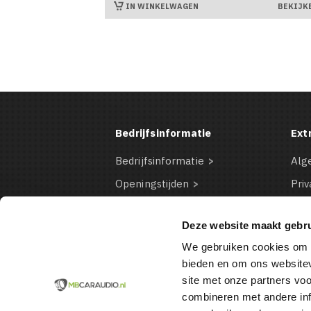
IN WINKELWAGEN
BEKIJK
Bedrijfsinformatie
Ext
Bedrijfsinformatie
Alg
Openingstijden
Priv
Contact Informatie
Dis
Deze website maakt gebru
Bestelinformatie
Coo
We gebruiken cookies om c
Betaalmogelijkheden
VD
bieden en om ons websitev
site met onze partners vo
combineren met andere inf