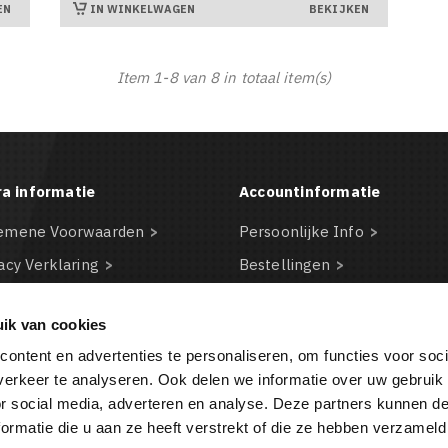
IN WINKELWAGEN
EN
BEKIJKEN
Item 1-8 van 8 in totaal item(s)
ra informatie
Accountinformatie
emene Voorwaarden
Persoonlijke Info
acy Verklaring
Bestellingen
claimer
Creditnota's
ik van cookies
kie beleid
Adressen
ontent en advertenties te personaliseren, om functies voor soci
BA
Waardebonnen
erkeer te analyseren. Ook delen we informatie over uw gebruik
or social media, adverteren en analyse. Deze partners kunnen 
ormatie die u aan ze heeft verstrekt of die ze hebben verzameld
BESTELLING ANNULEREN