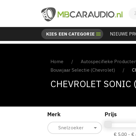
KIES EEN CATEGORIE

NIEUWE P
Home
Autospecifieke Producte
Bouwjaar Selectie (Chevrolet)
C
CHEVROLET SONIC 
Merk
Prijs

Snelzoeker
€ 5,00 - €