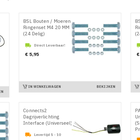
BSL Bouten / Moeren /
BS
Ringenset M4 20 MM
R
(24 Delig)
(2

Direct Leverbaar!
Prijs
Pr
€ 5,95
€
IN WINKELWAGEN
BEKIJKEN
EN
Connects2
PA
Dagrijverlichting
Un
Interface (Universeel)
(
P

Levertijd 5 - 10