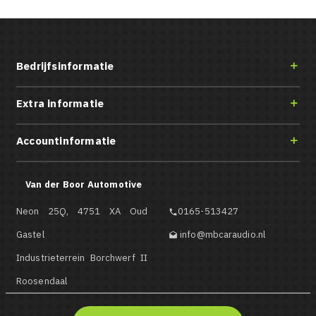
Bedrijfsinformatie

Extra informatie

Accountinformatie

Van der Boor Automotive
Neon 25Q, 4751 XA Oud
0165-513427

Gastel
info@mbcaraudio.nl

Industrieterrein Borchwerf II
Roosendaal