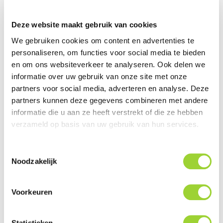
Deze website maakt gebruik van cookies
We gebruiken cookies om content en advertenties te
personaliseren, om functies voor social media te bieden
en om ons websiteverkeer te analyseren. Ook delen we
Dacia Logan MCV (L8)
Dacia Logan MCV (Bouwjaar
informatie over uw gebruik van onze site met onze
(Bouwjaar 2016 - 2020)
2020 -)
partners voor social media, adverteren en analyse. Deze
partners kunnen deze gegevens combineren met andere
informatie die u aan ze heeft verstrekt of die ze hebben
verzameld op basis van uw gebruik van hun services.
Toestemmingsselectie
Noodzakelijk
Voorkeuren
Dacia Logan MCV Stepway
Dacia Logan Stepway
(Bouwjaar 2017 - 2020)
(Bouwjaar 2013 - 2017)
Statistieken