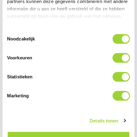
partners kunnen deze gegevens combineren met andere
informatie die u aan ze heeft verstrekt of die ze hebben
verzameld op basis van uw gebruik van hun services.
Stuurwiel en Canbus
USB en AUX Ombouwsets
Interfaces (Honda)
(Honda)
Toestemmingsselectie
Noodzakelijk
Voorkeuren
Statistieken
Marketing
AUX, USB en iPod/iPhone
Pasklare Audio Systemen en
Interfaces (Honda)
Speakersets (Honda)
Details tonen