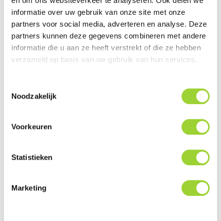
en om ons websiteverkeer te analyseren. Ook delen we
informatie over uw gebruik van onze site met onze
partners voor social media, adverteren en analyse. Deze
partners kunnen deze gegevens combineren met andere
informatie die u aan ze heeft verstrekt of die ze hebben
verzameld op basis van uw gebruik van hun services.
Pasklare en Autospecifieke
Pasklare Deurboards
Multimedia en Navigatie
(Peugeot)
(Peugeot)
Toestemmingsselectie
Noodzakelijk
Voorkeuren
Statistieken
Marketing
Adaptiv
OEM Fit Camera Systemen
Navigatie/Multimedia
(Peugeot)
Interfaces (Peugeot)