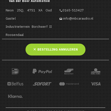
Van der Boor Automotive
Neon 25Q, 4751 XA Oud
0165-513427

Gastel
info@mbcaraudio.nl

Industrieterrein Borchwerf II
Roosendaal
BESTELLING ANNULEREN