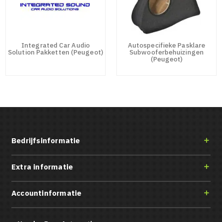
Integrated Car Audio
Autospecifieke Pasklare
Solution Pakketten (Peugeot)
Subwooferbehuizingen
(Peugeot)
Bedrijfsinformatie

Extra informatie

Accountinformatie
