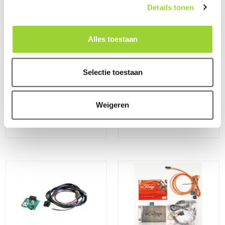
Details tonen
Alles toestaan
Selectie toestaan
Weigeren
Apple Carplay / Android Auto
Multimedia + Camera
Autospecifieke Interfaces
Interfaces en Accessoires
(Peugeot)
(Peugeot)