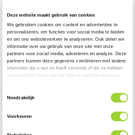
Deze website maakt gebruik van cookies
We gebruiken cookies om content en advertenties te
personaliseren, om functies voor social media te bieden
en om ons websiteverkeer te analyseren. Ook delen we
Adaptiv
USB en AUX Ombouwsets
informatie over uw gebruik van onze site met onze
Navigatie/Multimedia
(Volkswagen)
Interfaces (Volkswagen)
partners voor social media, adverteren en analyse. Deze
partners kunnen deze gegevens combineren met andere
informatie die u aan ze heeft verstrekt of die ze hebben
verzameld op basis van uw gebruik van hun services.
Toestemmingsselectie
Noodzakelijk
Voorkeuren
Pasklare Audio Systemen en
Autospecifieke Versterker /
Speakersets (Volkswagen)
Audio Kabelbomen
(Volkswagen)
Statistieken