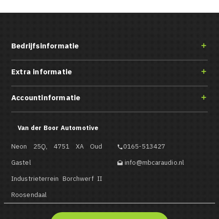
Bedrijfsinformatie

Extra informatie

Accountinformatie

Van der Boor Automotive
Neon 25Q, 4751 XA Oud
0165-513427

Gastel
info@mbcaraudio.nl

Industrieterrein Borchwerf II
Roosendaal