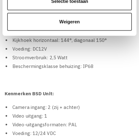
Selectie toestaan
Kenmerken Camera:
Weigeren
Resolutie: 500 x 582
Video systeem: PAL CVBS video 420 TVL
Kijkhoek horizontaal: 144°, diagonaal 150°
Voeding: DC12V
Stroomverbruik: 2,5 Watt
Beschermingsklasse behuizing: IP68
Kenmerken BSD Unit:
Camera ingang: 2 (zij + achter)
Video uitgang: 1
Video-uitgangsformaten: PAL
Voeding: 12/24 VDC