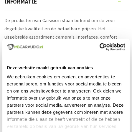
INFORMATIE

De producten van Carvision staan bekend om de zeer
degelijke kwaliteit en de betaalbare prijzen. Het
uitgebreide assortiment camera's, interfaces, comfort
systemen en accessoires biedt hierdoor voor bijna ieder
voertuig een oplossing. Met het grote en diverse aanbod in
verschillende prijsklasse is er voor nagenoeg iedere
Deze website maakt gebruik van cookies
gebruiker een product van Carvision beschikbaar. Carvision
We gebruiken cookies om content en advertenties te
richt zich vooral op de midden en hogere kwaliteitsklasse
personaliseren, om functies voor social media te bieden
en het leveren van innovatieve oplossingen die betaalbaar
en om ons websiteverkeer te analyseren. Ook delen we
blijven voor alledaagse toepassingen.
informatie over uw gebruik van onze site met onze
partners voor social media, adverteren en analyse. Deze
partners kunnen deze gegevens combineren met andere
KENMERKEN VAN CARVISION BSD-150:
informatie die u aan ze heeft verstrekt of die ze hebben
verzameld op basis van uw gebruik van hun services.
Carvision BSD-150, Compleet Dodehoek Detectie