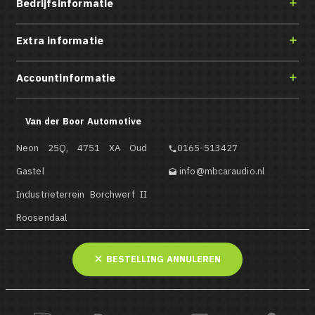
Bedrijfsinformatie

Extra informatie

Accountinformatie

Van der Boor Automotive
Neon 25Q, 4751 XA Oud
0165-513427

Gastel
info@mbcaraudio.nl

Industrieterrein Borchwerf II
Roosendaal
BESTELLING ANNULEREN