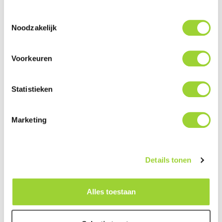
Systeem en Lane Departure Warning,
geschikt voor
Toestemmingsselectie
elke gewenste monitor met RCA Video aansluiting
Noodzakelijk
BSD pakket met Camera, BSD Unit, Buzzer, Knipper
LED, GPS Antenne, Afstandsbediening en alle
Voorkeuren
aansluitbekabeling
BSD staat voor: Blind Spot Detection
Statistieken
Actieve weergave van Audio en Video voor de
bestuurder
Marketing
Elke beweging kan worden weergegeven via de
monitor
Automatische activatie en deactivatie
Details tonen
Optionele sirene voor de buitenkant van het voertuig
beschikbaar
Alles toestaan
De buzzer heeft een instelbaar volume: 1 / 2 of UIT