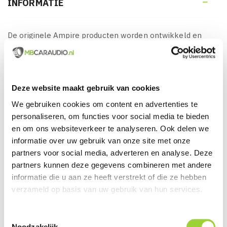
INFORMATIE

De originele Ampire producten worden ontwikkeld en
geproduceerd in Duitsland en staan bekend als zeer
degelijk en betrouwbaar. Wij leveren u de originele Ampire
producten rechtstreeks uit Duitsland. Producten van hoge
Deze website maakt gebruik van cookies
kwaliteit voor een zeer betaalbare prijs.
We gebruiken cookies om content en advertenties te
personaliseren, om functies voor social media te bieden
en om ons websiteverkeer te analyseren. Ook delen we
KENMERKEN VAN AMPIRE KVX-
informatie over uw gebruik van onze site met onze
BERLINGO:
partners voor social media, adverteren en analyse. Deze
partners kunnen deze gegevens combineren met andere
Ampire Ampire KVX-BERLINGO, CVBS (NTSC) 3e
informatie die u aan ze heeft verstrekt of die ze hebben
Remlichtcamera voor de Citroën Berlingo vanaf 2018,
verzameld op basis van uw gebruik van hun services.
Fiat Doblo vanaf 2022, Opel Combo vanaf 2018,
Peugeot Partner vanaf 2018, Peugeot Rifter vanaf
Toestemmingsselectie
2018 en de Toyota Proace City vanaf 2020, zie
Noodzakelijk