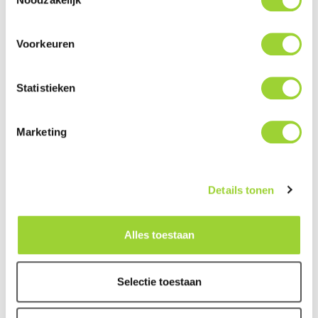
specificaties hieronder
Geschikt voor montage ter vervanging van het
Voorkeuren
originele 3e remlicht
Sensor: CMD-III 'High Performance Digital Super
Statistieken
Clarity Image Sensor'
Resolutie: 648 x 488 pixels
Marketing
Beeldsysteem: NTSC
Kijkhoek: 185° (diagonaal)
Kijkhoek: 110° (verticaal)
Details tonen
Kijkhoek: 146° (horizontaal)
580 TV Beeldlijnen, zeer goede beeldkwaliteit
Alles toestaan
Minimale verlichting: 0 Lux
Beeldweergave: Normaal beeld / Spiegelbeeld
Waterdichtheid: IP69
Selectie toestaan
Voedingsspanning: 12 - 24 Volt DC
Maximaal stroomverbruik: 150 mA