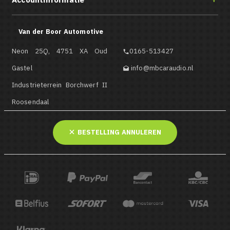
Van der Boor Automotive
Neon 25Q, 4751 XA Oud
0165-513427

Gastel
info@mbcaraudio.nl

Industrieterrein Borchwerf II
Roosendaal
BESTELLING ANNULEREN