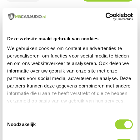
Groot assortiment uit voorraad leverbaar
Actueel en veelzijdig aanbod van producten
Deze website maakt gebruik van cookies
We gebruiken cookies om content en advertenties te
Officieel en erkende merkdealer
personaliseren, om functies voor social media te bieden
Gratis verzending vanaf € 99,00 euro (NL)
en om ons websiteverkeer te analyseren. Ook delen we
informatie over uw gebruik van onze site met onze
Servicegericht met kwaliteit boven kwantiteit
partners voor social media, adverteren en analyse. Deze
partners kunnen deze gegevens combineren met andere
Internationaal verzonden met DHL en PostNL
informatie die u aan ze heeft verstrekt of die ze hebben
Deskundig advies, telefonisch en per e-mail
verzameld op basis van uw gebruik van hun services.
Professionele montage mogelijk
Toestemmingsselectie
Gemiddelde klantbeoordeling van 9,5 / 10
Noodzakelijk