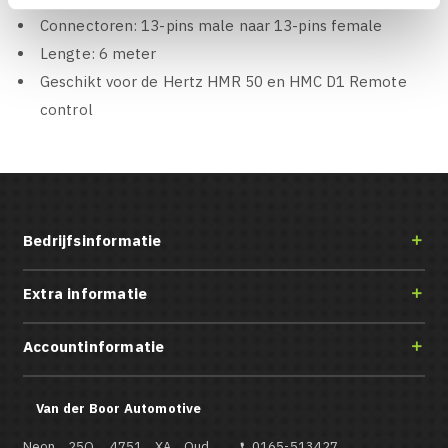
Connectoren: 13-pins male naar 13-pins female
Lengte: 6 meter
Geschikt voor de Hertz HMR 50 en HMC D1 Remote
control
Bedrijfsinformatie

Extra informatie

Accountinformatie

Van der Boor Automotive
Neon 25Q, 4751 XA Oud
0165-513427
