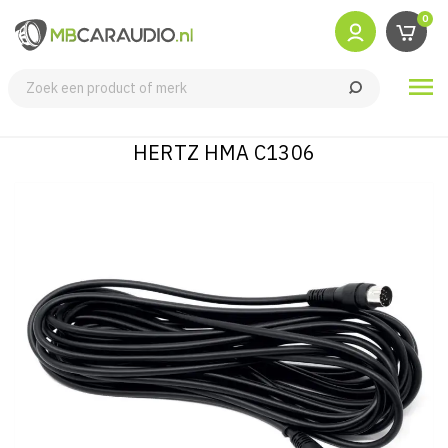
0

HERTZ HMA C1306