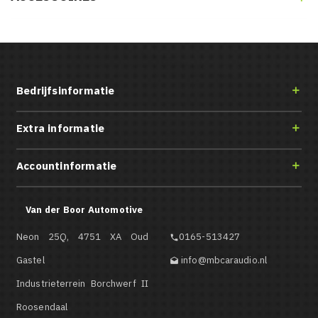
Bedrijfsinformatie

Extra informatie

Accountinformatie

Van der Boor Automotive
Neon 25Q, 4751 XA Oud
0165-513427

Gastel
info@mbcaraudio.nl

Industrieterrein Borchwerf II
Roosendaal