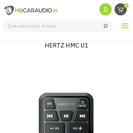
0

HERTZ HMC U1