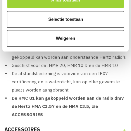
zeer krachtige, degelijke en betrouwbaar producten aan
die verkrijgbaar zijn voor een aantrekkelijke aanschafprijs.
Selectie toestaan
KENMERKEN VAN HERTZ HMC U1:
Weigeren
Hertz HMC U1, Externe afstandsbediening die
gekoppeld kan worden aan onderstaande Hertz radio's
Geschikt voor de: HMR 20, HMR 10 D en de HMR 10
De afstandsbediening is voorzien van een IPX7
certificering en is waterdicht, kan op elke gewenste
plaats worden aangebracht
De HMC U1 kan gekoppeld worden aan de radio dmv
de Hertz HMA C3.5Y en de HMA C3.5, zie
ACCESSORIES
ACCESSOIRES
