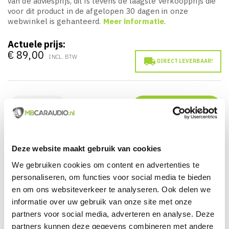
van de adviesprijs, dit is tevens de laagste verkoopprijs die
voor dit product in de afgelopen 30 dagen in onze
webwinkel is gehanteerd.
Meer informatie
.
Actuele prijs:
€ 89,00
INCL. BTW

DIRECT LEVERBAAR!
IN WINKELWAGEN
Deze website maakt gebruik van cookies
Groot assortiment uit voorraad leverbaar
We gebruiken cookies om content en advertenties te
Actueel en veelzijdig aanbod van producten
personaliseren, om functies voor social media te bieden
en om ons websiteverkeer te analyseren. Ook delen we
Officieel en erkende merkdealer
informatie over uw gebruik van onze site met onze
partners voor social media, adverteren en analyse. Deze
Gratis verzending vanaf € 99,00 euro (NL)
partners kunnen deze gegevens combineren met andere