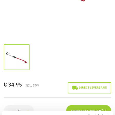
€ 34,95
INCL. BTW

DIRECT LEVERBAAR!
IN WINKELWAGEN