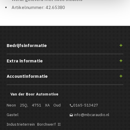
Artikelnummer: 42.65380
Bedrijfsinformatie

Extra informatie

Accountinformatie

Van der Boor Automotive
Neon 25Q, 4751 XA Oud
0165-513427

Gastel
info@mbcaraudio.nl

Industrieterrein Borchwerf II