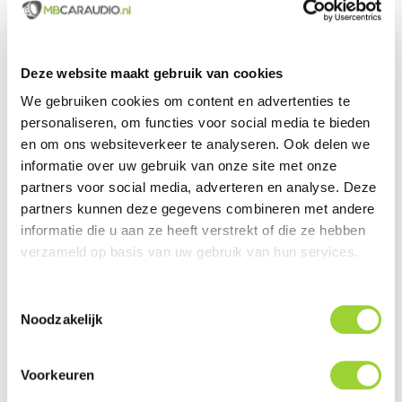
Groot assortiment uit voorraad leverbaar
Deze website maakt gebruik van cookies
We gebruiken cookies om content en advertenties te
Actueel en veelzijdig aanbod van producten
personaliseren, om functies voor social media te bieden
Officieel en erkende merkdealer
en om ons websiteverkeer te analyseren. Ook delen we
informatie over uw gebruik van onze site met onze
Gratis verzending vanaf € 99,00 euro (NL)
partners voor social media, adverteren en analyse. Deze
partners kunnen deze gegevens combineren met andere
Servicegericht met kwaliteit boven kwantiteit
informatie die u aan ze heeft verstrekt of die ze hebben
Internationaal verzonden met DHL en PostNL
verzameld op basis van uw gebruik van hun services.
Deskundig advies, telefonisch en per e-mail
Toestemmingsselectie
Noodzakelijk
Professionele montage mogelijk
Gemiddelde klantbeoordeling van 9,5 / 10
Voorkeuren