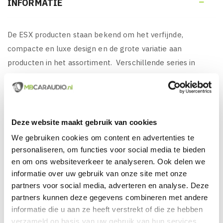
INFORMATIE

De ESX producten staan bekend om het verfijnde,
compacte en luxe design en de grote variatie aan
producten in het assortiment. Verschillende series in
verschillende prijsklasses en producten die perfect op
elkaar zijn afgestemd. Uiterst betrouwbaar en verkrijgbaar
zijn voor een lage aanschafsprijs.
Deze website maakt gebruik van cookies
We gebruiken cookies om content en advertenties te
KENMERKEN VAN ESX HXP200:
personaliseren, om functies voor social media te bieden
en om ons websiteverkeer te analyseren. Ook delen we
ESX HXP400, 12" Inch Subwooferpakket uit de
informatie over uw gebruik van onze site met onze
Horizon serie
partners voor social media, adverteren en analyse. Deze
De producten uit de Horizon-serie staan bekend om
partners kunnen deze gegevens combineren met andere
goede kwaliteit en prestaties tegen een betaalbare
informatie die u aan ze heeft verstrekt of die ze hebben
prijs!
verzameld op basis van uw gebruik van hun services.