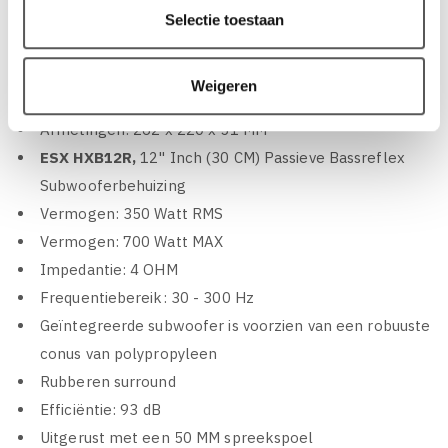
High-Pass Filter: 10 Hz - 250 Hz @ 12 dB/Oct.
Selectie toestaan
Bass Boost: 0 - 12 dB
Voorzien van bandpass functie
Weigeren
Bedrijfsspanning: 9 - 15 Volt
Afmetingen: 262 x 220 x 51 MM
ESX HXB12R,
12" Inch (30 CM) Passieve Bassreflex
Subwooferbehuizing
Vermogen: 350 Watt RMS
Vermogen: 700 Watt MAX
Impedantie: 4 OHM
Frequentiebereik: 30 - 300 Hz
Geïntegreerde subwoofer is voorzien van een robuuste
conus van polypropyleen
Rubberen surround
Efficiëntie: 93 dB
Uitgerust met een 50 MM spreekspoel