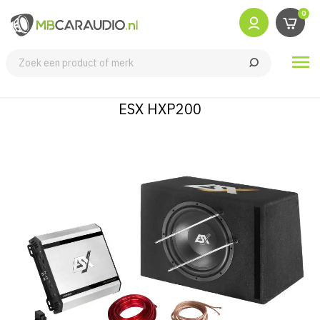
0

ESX HXP200