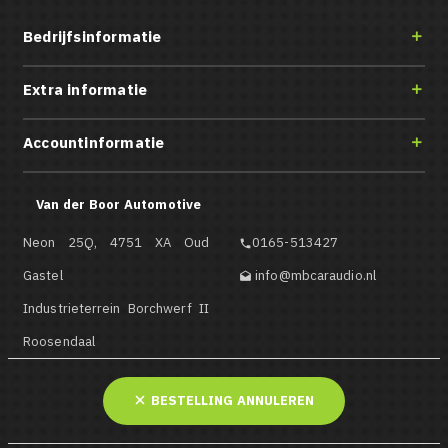
Bedrijfsinformatie

Extra informatie

Accountinformatie

Van der Boor Automotive
Neon 25Q, 4751 XA Oud
0165-513427

Gastel
info@mbcaraudio.nl

Industrieterrein Borchwerf II
Roosendaal
BESTELLING ANNULEREN