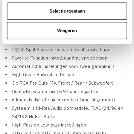
toestel gebruiken en bedienen
Selectie toestaan
Speel berichten direct van de iPhone of Android
toestel af en reageer terug met spraakbesturing
Weigeren
Volledige spraakbesturing met SiRi Eyes Free en
Android Auto
50/50 Split Screen: Links en rechts instelbaar
Favorite Functies instelbaar dmv sneltoetsen
Automatische instellingen voor twee gebruikers
High Grade Audiophile Design
3 x RCA Pre Outs (4V, Front / Rear / Subwoofer)
Dubbele parametrische 9 bands equalizer
6 kanaals digitale tijdcorrectie (Time-alignment)
Systeem is Hi-Res Audio compatible, FLAC (24/96 en
24/192 Hi-Res Audio
High Pass en Low pass instellingen
AUX-In: 1 A/V AUX Input (3.5mm micro jack)