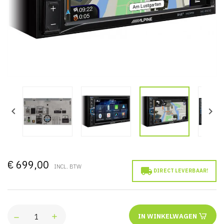


€ 699,00
INCL. BTW

DIRECT LEVERBAAR!
IN WINKELWAGEN