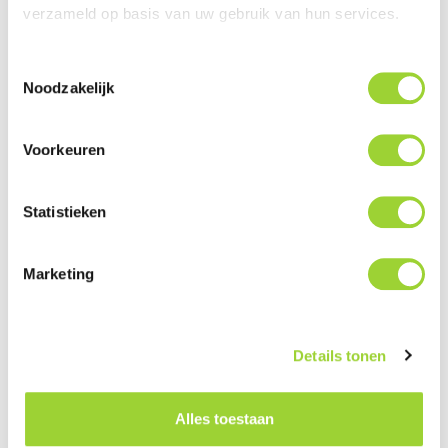
verzameld op basis van uw gebruik van hun services.
Navigeren kan via de geïntegreerde TomTom navigatie
of via Apple Carplay en Android Auto (GPS antenne
Toestemmingsselectie
inbegrepen)
Noodzakelijk
6,5'' inch WVGA Capacitief Touchscreen
RGB-kleurenaanpassing (210.000 kleuren)
Voorkeuren
Vermogen: 4 x 50 watt MOSFET
Ingebouwde Bluetooth Carkit inclusief externe
Statistieken
microfoon
A2DP + AVRCP Bluetooth Streaming
Marketing
AM / FM / DAB+ / CD / DVD / USB / Apple CarPlay /
Android Auto
Ingebouwde DAB+ Tuner, SMB aansluiting voor Alpine
Details tonen
of externe antenne
Met Apple CarPlay zeer veel functies van de iPhone
gebruiken en bedienen
Alles toestaan
Met Android Auto zeer veel functies van het Android