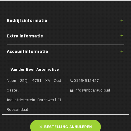
Bedrijfsinformatie

Extra informatie

Accountinformatie

Van der Boor Automotive
Neon 25Q, 4751 XA Oud
0165-513427

Gastel
info@mbcaraudio.nl

Industrieterrein Borchwerf II
Roosendaal
BESTELLING ANNULEREN