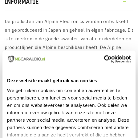
INFORMATIE

De producten van Alpine Electronics worden ontwikkeld
en geproduceerd in Japan en geheel in eigen fabricage. Dit
is te merken in de goede kwaliteit van alle onderdelen en
productlijnen die Alpine beschikbaar heeft. De Alpine
producten hebben een lange levensduur en zijn
verkrijgbaar voor scherpe prijzen en bieden een zeer
goede prijs/kwaliteit verhouding vergeleken met
Deze website maakt gebruik van cookies
concurrerende fabrikanten.
We gebruiken cookies om content en advertenties te
personaliseren, om functies voor social media te bieden
en om ons websiteverkeer te analyseren. Ook delen we
KENMERKEN VAN ALPINE INE-W611D:
informatie over uw gebruik van onze site met onze
Alpine INE-W611D, 2DIN Multimedia / Navigatie
partners voor social media, adverteren en analyse. Deze
partners kunnen deze gegevens combineren met andere
systeem met TomTom kaarten en speciaal ontwikkeld
informatie die u aan ze heeft verstrekt of die ze hebben
voor Apple Carplay en Android Auto