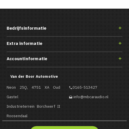
Bedrijfsinformatie

Extra informatie

Accountinformatie

Van der Boor Automotive
Neon 25Q, 4751 XA Oud
0165-513427

Gastel
info@mbcaraudio.nl

Industrieterrein Borchwerf II
Roosendaal