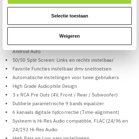
Met Android Auto zeer veel functies van het Android
Selectie toestaan
toestel gebruiken en bedienen
Speel berichten direct van de iPhone of Android
toestel af en reageer terug met spraakbesturing
Weigeren
Volledige spraakbesturing met SiRi Eyes Free en
Android Auto
50/50 Split Screen: Links en rechts instelbaar
Favorite Functies instelbaar dmv sneltoetsen
Automatische instellingen voor twee gebruikers
High Grade Audiophile Design
3 x RCA Pre Outs (4V, Front / Rear / Subwoofer)
Dubbele parametrische 9 bands equalizer
6 kanaals digitale tijdcorrectie (Time-alignment)
Systeem is Hi-Res Audio compatible, FLAC (24/96 en
24/192 Hi-Res Audio
High Pass en Low pass instellingen