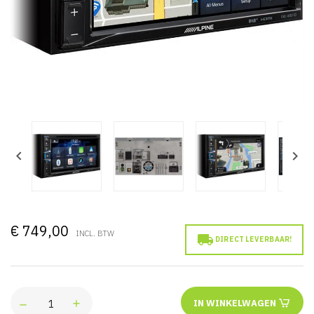


€ 749,00
INCL. BTW

DIRECT LEVERBAAR!
IN WINKELWAGEN