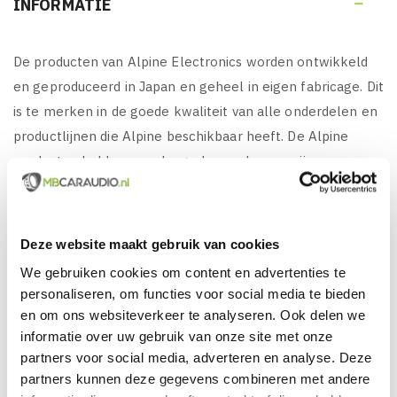
INFORMATIE

De producten van Alpine Electronics worden ontwikkeld
en geproduceerd in Japan en geheel in eigen fabricage. Dit
is te merken in de goede kwaliteit van alle onderdelen en
productlijnen die Alpine beschikbaar heeft. De Alpine
producten hebben een lange levensduur en zijn
verkrijgbaar voor scherpe prijzen en bieden een zeer
goede prijs/kwaliteit verhouding vergeleken met
concurrerende fabrikanten.
Deze website maakt gebruik van cookies
We gebruiken cookies om content en advertenties te
personaliseren, om functies voor social media te bieden
KENMERKEN VAN ALPINE INE-W611DC
en om ons websiteverkeer te analyseren. Ook delen we
(TRUCK / CAMPER):
informatie over uw gebruik van onze site met onze
partners voor social media, adverteren en analyse. Deze
Alpine INE-W611DC, 2DIN Multimedia / Navigatie
partners kunnen deze gegevens combineren met andere
systeem met
Truck, Camper en Caravan
TomTom