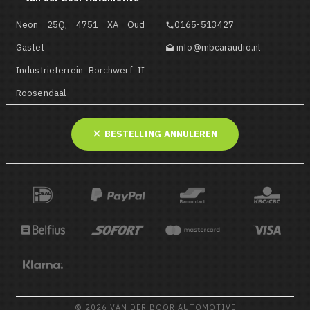
Neon 25Q, 4751 XA Oud
0165-513427

Gastel
info@mbcaraudio.nl

Industrieterrein Borchwerf II
Roosendaal
BESTELLING ANNULEREN
© 2026 VAN DER BOOR AUTOMOTIVE