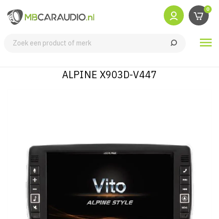
0

ALPINE X903D-V447