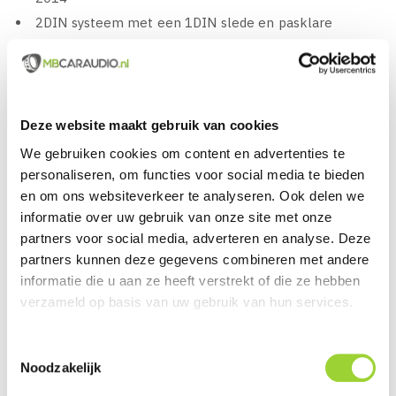
2DIN systeem met een 1DIN slede en pasklare
behuizing voor het dashboard
9" Inch Capacitive WVGA High Resolution LCD display
Volledig geïntegreerd in het voertuig met
stuurbediening, km-teller display, climatecontrol en
Deze website maakt gebruik van cookies
PDC*
We gebruiken cookies om content en advertenties te
Geïntegreerde DAB/DAB+ Tuner (SMB aansluiting)
personaliseren, om functies voor social media te bieden
Voorzien van Apple CarPlay en Android Auto, Made for
en om ons websiteverkeer te analyseren. Ook delen we
informatie over uw gebruik van onze site met onze
iPod & iPhone
partners voor social media, adverteren en analyse. Deze
Audio & Video afspelen van USB
partners kunnen deze gegevens combineren met andere
Afspelen van muziek via USB, MP3, AAC, FLAC
informatie die u aan ze heeft verstrekt of die ze hebben
Batterij oplaadbaar via USB poort 1,5 Ampere
verzameld op basis van uw gebruik van hun services.
HDMi ingang en uitgang voor externe apparatuur
RDS Functie
Toestemmingsselectie
Noodzakelijk
Aantal voorkeuzezenders: FM 24, MW 6, LW 6
Behoud van stuurwielbediening en het km-teller