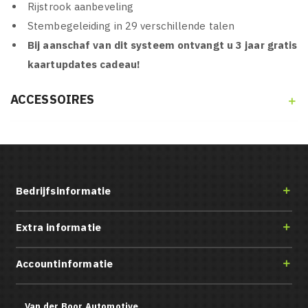
Rijstrook aanbeveling
Stembegeleiding in 29 verschillende talen
Bij aanschaf van dit systeem ontvangt u 3 jaar gratis
kaartupdates cadeau!
ACCESSOIRES

Bedrijfsinformatie

Extra informatie

Accountinformatie

Van der Boor Automotive