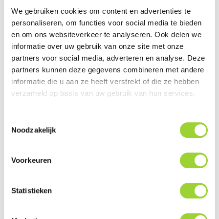
IN WINKELWAGEN
BEKIJKEN
We gebruiken cookies om content en advertenties te
personaliseren, om functies voor social media te bieden
M
N
1
5
I
N
U
T
E
MB Car Audio Online
en om ons websiteverkeer te analyseren. Ook delen we
Installatie Pakket (15
informatie over uw gebruik van onze site met onze
MINUTEN)
partners voor social media, adverteren en analyse. Deze
partners kunnen deze gegevens combineren met andere
informatie die u aan ze heeft verstrekt of die ze hebben

Direct Leverbaar!
verzameld op basis van uw gebruik van hun services.
€ 50,00
Prijs
Toestemmingsselectie
Noodzakelijk
IN WINKELWAGEN
BEKIJKEN
M
N
3
0
I
N
U
T
E
Voorkeuren
MB Car Audio Online
Installatie Pakket (30
MINUTEN)
Statistieken

Direct Leverbaar!