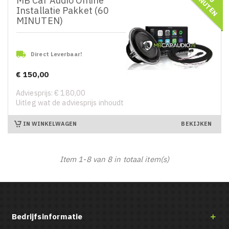
M
N
MB Car Audio Online
Installatie Pakket (60
MINUTEN)

Direct Leverbaar!
€ 150,00
Prijs
Adviesprijs: € 180,00
Uitleg wat de adviesprijs inhoudt
IN WINKELWAGEN
BEKIJKEN
Item 1-8 van 8 in totaal item(s)
Bedrijfsinformatie
