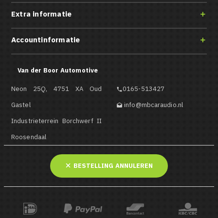
Extra informatie

Accountinformatie

Van der Boor Automotive
Neon 25Q, 4751 XA Oud
0165-513427

Gastel
info@mbcaraudio.nl

Industrieterrein Borchwerf II
Roosendaal
BESTELLING ANNULEREN