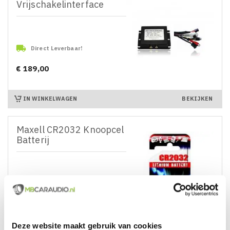
Vrijschakelinterface

Direct Leverbaar!
€ 189,00
Prijs
IN WINKELWAGEN
BEKIJKEN
Maxell CR2032 Knoopcel
Batterij

Direct Leverbaar!
€ 3,95
Prijs
Deze website maakt gebruik van cookies